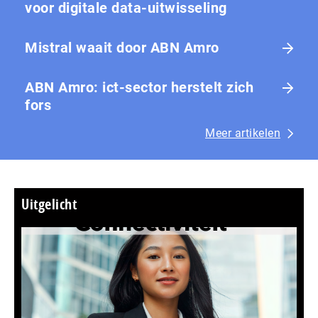
voor digitale data-uitwisseling
Mistral waait door ABN Amro
ABN Amro: ict-sector herstelt zich
fors
Meer artikelen
Uitgelicht