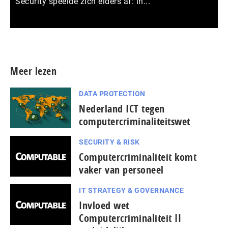
Security speelde zich elders af: in...
Meer persberichten
Meer lezen
DATA PROTECTION
Nederland ICT tegen
computercriminaliteitswet
SECURITY & RISK
Computercriminaliteit komt
vaker van personeel
IT STRATEGY & GOVERNANCE
Invloed wet
Computercriminaliteit II