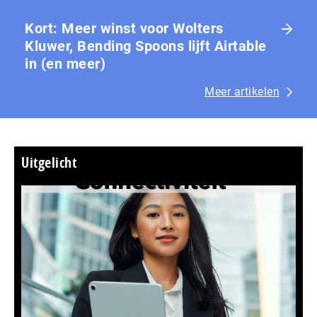
Kort: Meer winst voor Wolters
Kluwer, Bending Spoons lijft Airtable
in (en meer)
Meer artikelen
Uitgelicht