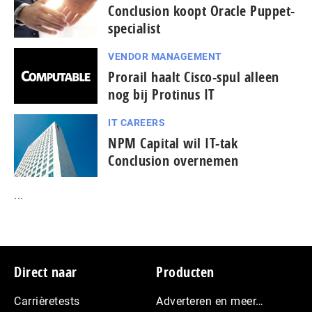
Conclusion koopt Oracle Puppet-
specialist
VENDOR MANAGEMENT
Prorail haalt Cisco-spul alleen
nog bij Protinus IT
IT CAREERS
NPM Capital wil IT-tak
Conclusion overnemen
...
Footer
Direct naar
Producten
Carrièretests
Adverteren en meer…