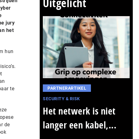
Uitgelicht
strijden
cyber
e
e jury
an het
om hun
sico’s.
t
van
aar te
PARTNERARTIKEL
SECURITY & RISK
Het netwerk is niet
eze
ropese
langer een kabel,...
ar de
ook