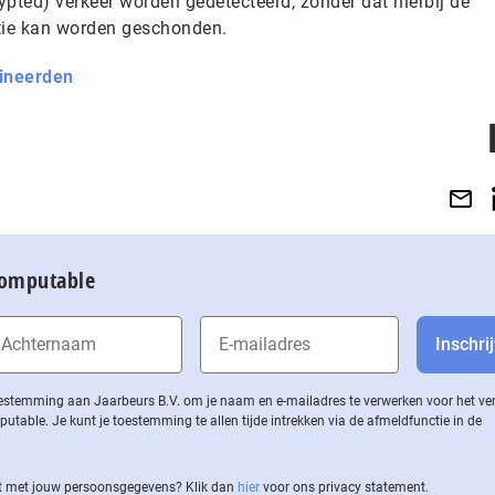
rypted) verkeer worden gedetecteerd, zonder dat hierbij de
atie kan worden geschonden.
ineerden
Computable
 toestemming aan Jaarbeurs B.V. om je naam en e-mailadres te verwerken voor het v
ble. Je kunt je toestemming te allen tijde intrekken via de af­meld­func­tie in de
 met jouw per­soons­ge­ge­vens? Klik dan
hier
voor ons privacy statement.