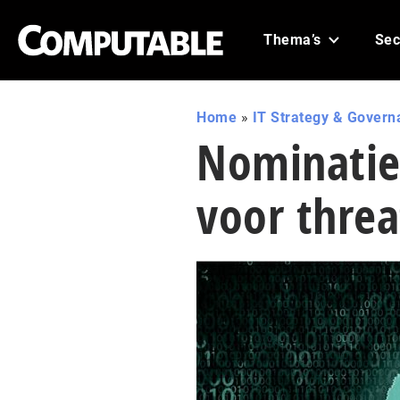
Thema’s
Sec
Home
»
IT Strategy & Govern
Nominatie
voor threa