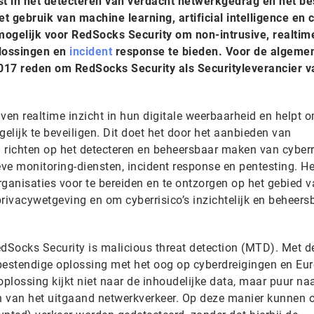
st in het detecteren van verdacht netwerkgedrag en het be
et gebruik van machine learning, artificial intelligence en 
 mogelijk voor RedSocks Security om non-intrusive, realtim
plossingen en
incident
response te bieden. Voor de algemen
17 reden om RedSocks Security als Securityleverancier v
ven realtime inzicht in hun digitale weerbaarheid en helpt 
lijk te beveiligen. Dit doet het door het aanbieden van
h richten op het detecteren en beheersbaar maken van cyberri
eve monitoring-diensten, incident response en pentesting. He
organisaties voor te bereiden en te ontzorgen op het gebied 
ivacywetgeving en om cyberrisico’s inzichtelijk en beheersb
Socks Security is malicious threat detection (MTD). Met d
bestendige oplossing met het oog op cyberdreigingen en Eu
 oplossing kijkt niet naar de inhoudelijke data, maar puur na
van het uitgaand netwerkverkeer. Op deze manier kunnen 