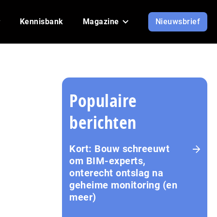
Kennisbank
Magazine
Nieuwsbrief
Populaire
berichten
Kort: Bouw schreeuwt
om BIM-experts,
onterecht ontslag na
geheime monitoring (en
meer)