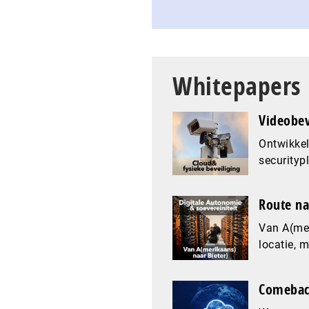
Whitepapers
Videobev
Ontwikkel
securityp
Route na
Van A(mer
locatie, 
Comeback