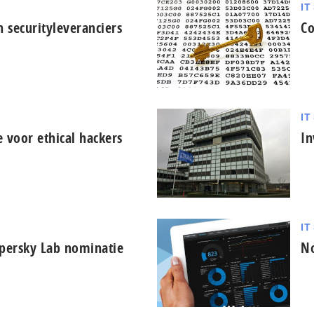
IT
 securityleveranciers
Co
IT
 voor ethical hackers
In
IT
persky Lab nominatie
No