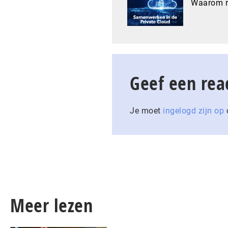
Waarom re
Geef een rea
Je moet
ingelogd zijn op
o
Meer lezen