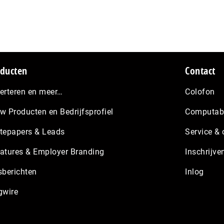
ducten
Contact
erteren en meer…
Colofon
w Producten en Bedrijfsprofiel
Computabl
tepapers & Leads
Service & 
atures & Employer Branding
Inschrijve
sberichten
Inlog
gwire