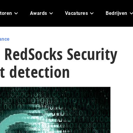
toren
Awards
Vacatures
Bedrijven
ance
 RedSocks Security
t detection