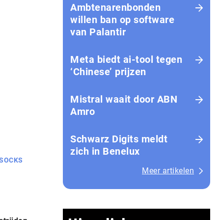
Ambtenarenbonden
willen ban op software
van Palantir
Meta biedt ai-tool tegen
‘Chinese’ prijzen
Mistral waait door ABN
Amro
Schwarz Digits meldt
zich in Benelux
SOCKS
Meer artikelen