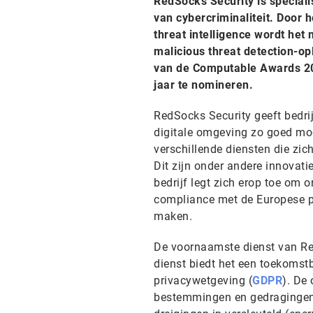
RedSocks Security is speciali
van cybercriminaliteit. Door h
threat intelligence wordt het
malicious threat detection-o
van de Computable Awards 20
jaar te nomineren.
RedSocks Security geeft bedrij
digitale omgeving zo goed moge
verschillende diensten die zic
Dit zijn onder andere innovati
bedrijf legt zich erop toe om 
compliance met de Europese pr
maken.
De voornaamste dienst van Red
dienst biedt het een toekomst
privacywetgeving (
GDPR
). De
bestemmingen en gedragingen 