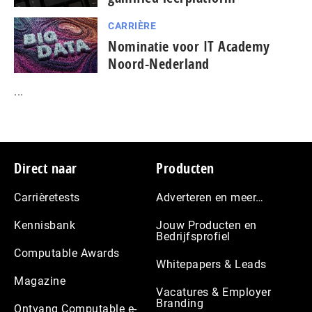
CARRIÈRE
Nominatie voor IT Academy
Noord-Nederland
...
Footer
Direct naar
Producten
Carrièretests
Adverteren en meer…
Kennisbank
Jouw Producten en
Bedrijfsprofiel
Computable Awards
Whitepapers & Leads
Magazine
Vacatures & Employer
Branding
Ontvang Computable e-