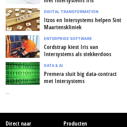
met Intersystems Iris
DIGITAL TRANSFORMATION
Itzos en Intersystems helpen Sint
Maartenskliniek
ENTERPRISE SOFTWARE
Cordstrap kiest Iris van
Intersystems als stekkerdoos
DATA & AI
Premera sluit big data-contract
met Intersystems
...
Footer
Direct naar
Producten