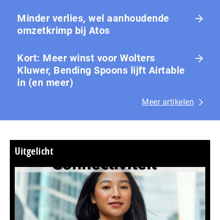
Minder verlies, wel aanhoudende
omzetkrimp bij Atos
Kort: Meer winst voor Wolters
Kluwer, Bending Spoons lijft Airtable
in (en meer)
Meer artikelen
Uitgelicht