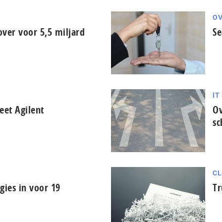
OV
ver voor 5,5 miljard
Se
IT
heet Agilent
Ov
sc
CL
gies in voor 19
Tr