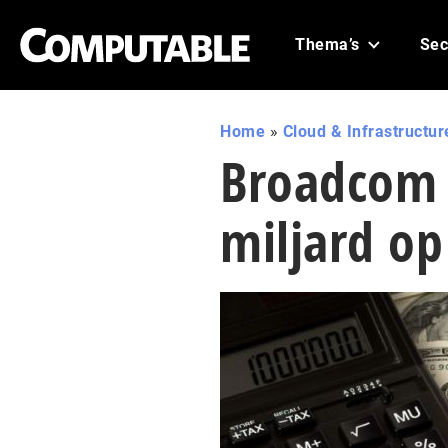
Thema’s
Sec
Home
»
Cloud & Infrastructur
Broadcom 
miljard o