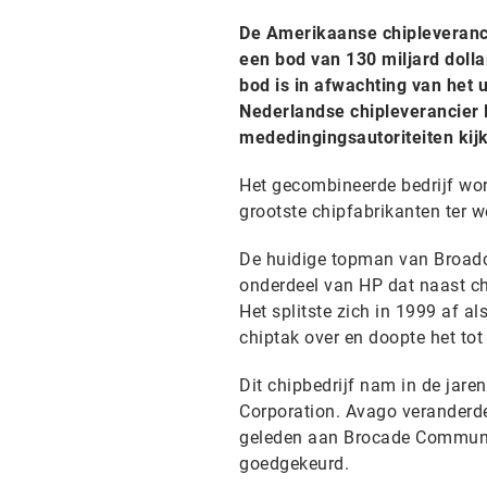
De Amerikaanse chipleveranc
een bod van 130 miljard dolla
bod is in afwachting van het 
Nederlandse chipleverancie
mededingingsautoriteiten kijk
Het gecombineerde bedrijf wor
grootste chipfabrikanten ter w
De huidige topman van Broadco
onderdeel van HP dat naast ch
Het splitste zich in 1999 af a
chiptak over en doopte het to
Dit chipbedrijf nam in de jare
Corporation. Avago veranderd
geleden aan Brocade Communica
goedgekeurd.