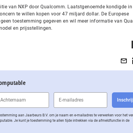
isitie van NXP door Qualcomm. Laatstgenoemde kondigde in
ncern te willen kopen voor 47 miljard dollar. De Europese
g geen toestemming gegeven en wil meer informatie van Q
odel en prijsstellingen.
Computable
 toestemming aan Jaarbeurs B.V. om je naam en e-mailadres te verwerken voor het v
ble. Je kunt je toestemming te allen tijde intrekken via de af­meld­func­tie in de