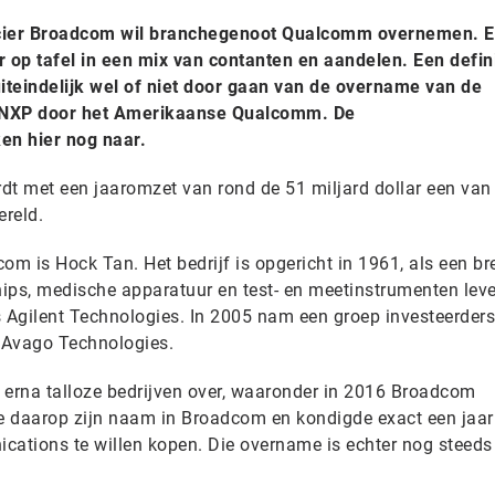
ier Broadcom wil branchegenoot Qualcomm overnemen. Er
r op tafel in een mix van contanten en aandelen. Een defini
uiteindelijk wel of niet door gaan van de overname van de
r NXP door het Amerikaanse Qualcomm. De
en hier nog naar.
dt met een jaaromzet van rond de 51 miljard dollar een van
ereld.
m is Hock Tan. Het bedrijf is opgericht in 1961, als een br
ips, medische apparatuur en test- en meetinstrumenten leve
ls Agilent Technologies. In 2005 nam een groep investeerders
t Avago Technologies.
n erna talloze bedrijven over, waaronder in 2016 Broadcom
e daarop zijn naam in Broadcom en kondigde exact een jaar
tions te willen kopen. Die overname is echter nog steeds 