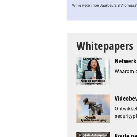
Wil je weten hoe Jaarbeurs B.V. omgaat
Whitepapers
Netwerk 
Waarom co
Videobev
Ontwikkel
securityp
Route na