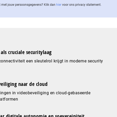
 met jouw per­soons­ge­ge­vens? Klik dan
hier
voor ons privacy statement.
als cruciale securitylaag
nnectiviteit een sleutelrol krijgt in moderne security
eiliging naar de cloud
ingen in videobeveiliging en cloud-gebaseerde
latformen
ar digitale autonomie en soevereiniteit