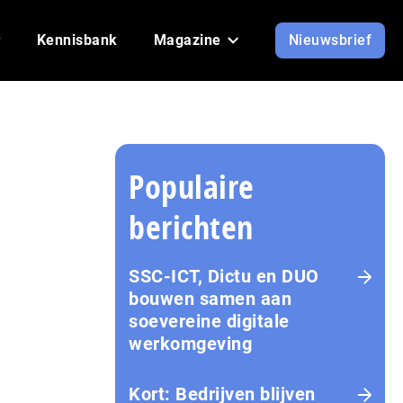
Kennisbank
Magazine
Nieuwsbrief
Populaire
berichten
SSC-ICT, Dictu en DUO
bouwen samen aan
soevereine digitale
werkomgeving
Kort: Bedrijven blijven