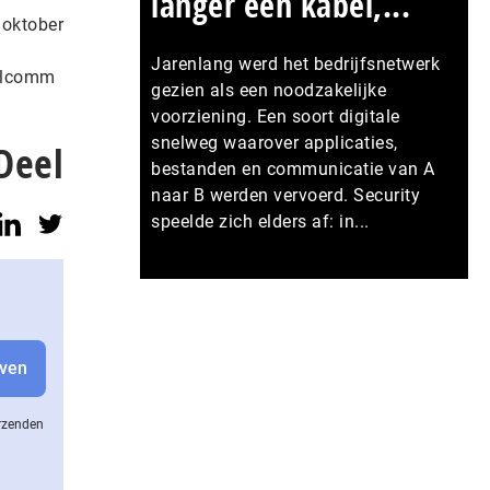
langer een kabel,...
 oktober
Jarenlang werd het bedrijfsnetwerk
ualcomm
gezien als een noodzakelijke
voorziening. Een soort digitale
snelweg waarover applicaties,
Deel
bestanden en communicatie van A
naar B werden vervoerd. Security
speelde zich elders af: in...
Meer persberichten
erzenden