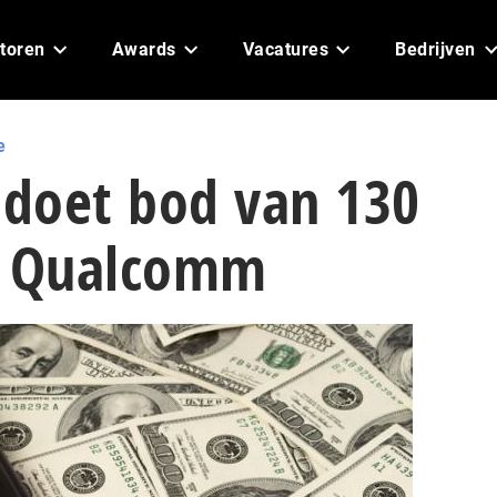
toren
Awards
Vacatures
Bedrijven
e
doet bod van 130
p Qualcomm