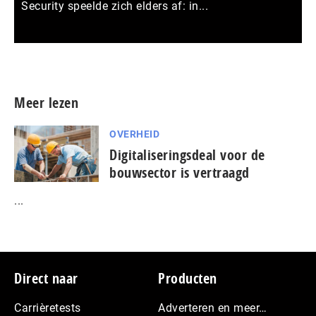
Security speelde zich elders af: in...
Meer persberichten
Meer lezen
OVERHEID
Digitaliseringsdeal voor de
bouwsector is vertraagd
...
Footer
Direct naar
Producten
Carrièretests
Adverteren en meer…