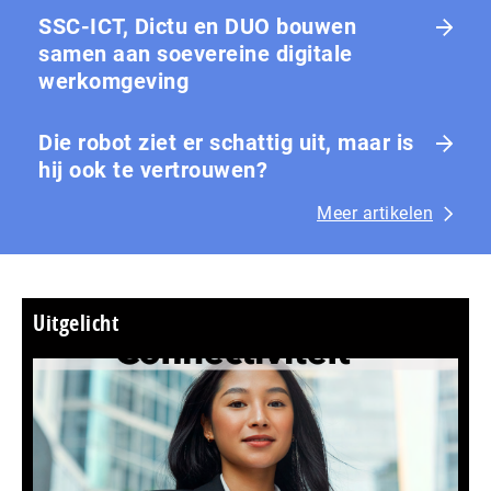
SSC-ICT, Dictu en DUO bouwen
samen aan soevereine digitale
werkomgeving
Die robot ziet er schattig uit, maar is
hij ook te vertrouwen?
Meer artikelen
Uitgelicht