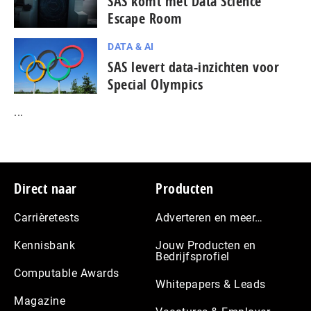
SAS komt met Data Science
Escape Room
DATA & AI
SAS levert data-inzichten voor
Special Olympics
...
Footer
Direct naar
Producten
Carrièretests
Adverteren en meer…
Kennisbank
Jouw Producten en
Bedrijfsprofiel
Computable Awards
Whitepapers & Leads
Magazine