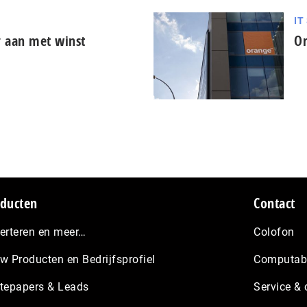
IT
 aan met winst
Or
ducten
Contact
erteren en meer…
Colofon
w Producten en Bedrijfsprofiel
Computabl
tepapers & Leads
Service & 