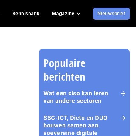
Kennisbank
Magazine
Nieuwsbrief
Populaire
berichten
Wat een ciso kan leren
van andere sectoren
SSC-ICT, Dictu en DUO
bouwen samen aan
soevereine digitale