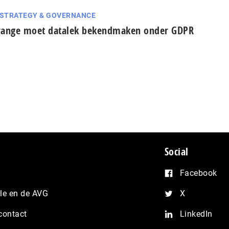
 STRATEGY & GOVERNANCE
ange moet datalek bekendmaken onder GDPR
Social
Facebook
e en de AVG
X
contact
LinkedIn