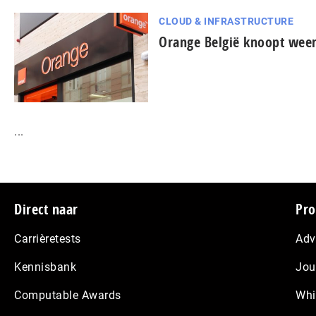
CLOUD & INFRASTRUCTURE
Orange België knoopt weer
...
Footer
Direct naar
Pro
Carrièretests
Adv
Kennisbank
Jou
Computable Awards
Whi