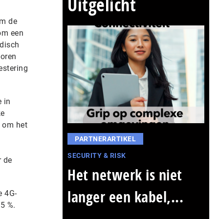
Uitgelicht
om de
 om een
idisch
toren
estering
 in
ke
t om het
PARTNERARTIKEL
SECURITY & RISK
r de
Het netwerk is niet
langer een kabel,...
e 4G-
 15 %.