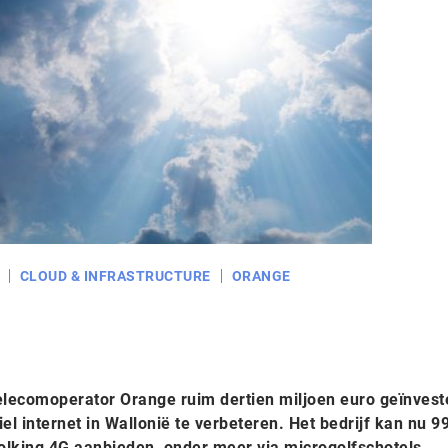
CLOUD & INFRASTRUCTURE
ORANGE
lecomoperator Orange ruim dertien miljoen euro geïnvest
l internet in Wallonië te verbeteren. Het bedrijf kan nu 9
olking 4G aanbieden, onder meer via microgolfschotels.