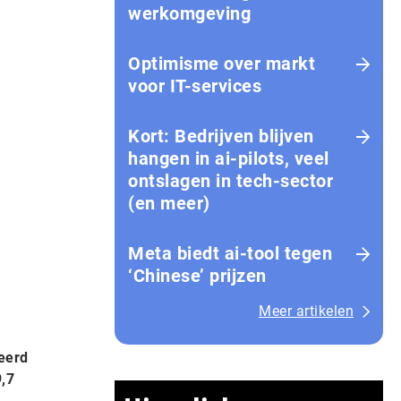
werkomgeving
Optimisme over markt
voor IT-services
Kort: Bedrijven blijven
hangen in ai-pilots, veel
ontslagen in tech-sector
(en meer)
Meta biedt ai-tool tegen
‘Chinese’ prijzen
Meer artikelen
eerd
9,7