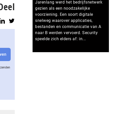
Jarenlang werd het bedrijfsnetwerk
Deel
gezien als een noodzakelijke
voorziening. Een soort digitale
snelweg waarover applicaties,
bestanden en communicatie van A
naar B werden vervoerd. Security
speelde zich elders af: in...
Meer persberichten
erzenden