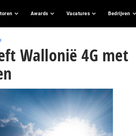
toren
Awards
Vacatures
Bedrijven
e
eft Wallonië 4G met
en