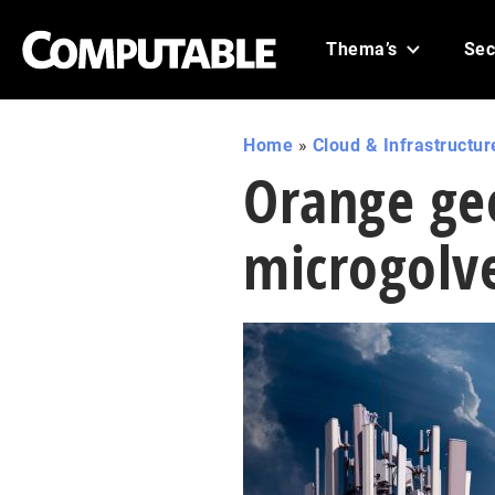
Thema’s
Sec
Home
»
Cloud & Infrastructur
Orange ge
microgolv