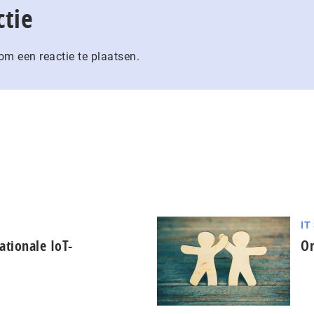
ctie
m een reactie te plaatsen.
IT
tionale IoT-
Or