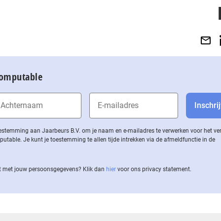
Computable
 toestemming aan Jaarbeurs B.V. om je naam en e-mailadres te verwerken voor het v
ble. Je kunt je toestemming te allen tijde intrekken via de af­meld­func­tie in de
 met jouw per­soons­ge­ge­vens? Klik dan
hier
voor ons privacy statement.