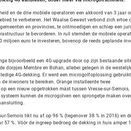
heid en de drie mobiele operatoren een akkoord van 3 jaar 
ebied te verbeteren. Het Waalse Gewest verbond zich ertoe
 gemeenten en provincies, te ontmoedigen en schiep een jur
frastructuur te bevorderen. In ruil stemden de mobiele opera
60 miljoen euro te investeren, bovenop de reeds geplande inv
nge bijvoorbeeld een 4G-upgrade door op zijn bestaande site
de dorpjes Membre en Bohan, allebei gelegen in de westelij
olledige 4G-dekking. Er werd een microgolfoplossing gebruik
 de inwoners te bereiken. Orange installeerde twee
g op een nieuw opgetrokken mast tussen Vresse-sur-Semois,
 systeem kunnen de microgolven een sprongetje maken ove
ansluiting.
sur-Semois tikt nu af op 96 % (tegenover 38 % in 2016) en d
ar 57 %. Vóór de ingreep bedroeg de dekking in huis amper