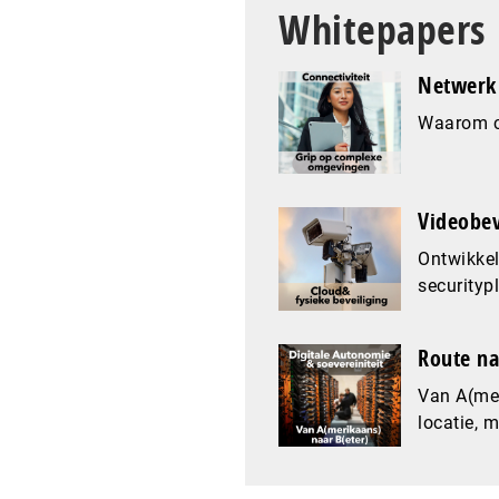
Whitepapers
Netwerk 
Waarom co
Videobev
Ontwikkel
securityp
Route na
Van A(mer
locatie, 