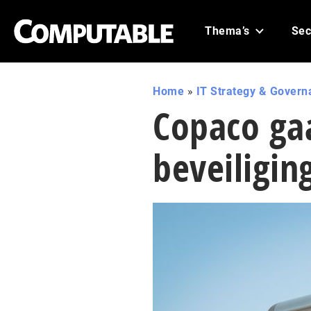
Thema’s
Sec
Home
»
IT Strategy & Govern
Copaco ga
beveiligin