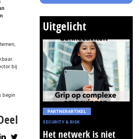
k
an
en
Uitgelicht
stemen,
kbaar.
ctor bij
s begin
PARTNERARTIKEL
Deel
SECURITY & RISK
Het netwerk is niet