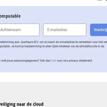
Computable
 toestemming aan Jaarbeurs B.V. om je naam en e-mailadres te verwerken voor het v
ble. Je kunt je toestemming te allen tijde intrekken via de af­meld­func­tie in de
 met jouw per­soons­ge­ge­vens? Klik dan
hier
voor ons privacy statement.
eiliging naar de cloud