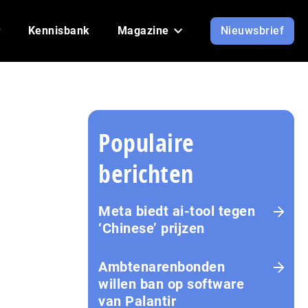
Kennisbank
Magazine
Nieuwsbrief
Populaire
berichten
Meta biedt ai-tool tegen
‘Chinese’ prijzen
Ambtenarenbonden
willen ban op software
van Palantir