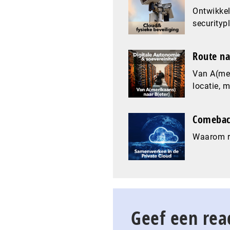
Ontwikkel
securityp
Route na
Van A(mer
locatie, 
Comeback
Waarom re
Geef een rea