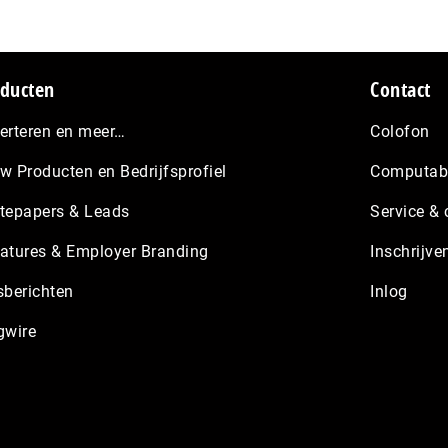
ducten
Contact
erteren en meer…
Colofon
w Producten en Bedrijfsprofiel
Computabl
tepapers & Leads
Service & 
atures & Employer Branding
Inschrijve
sberichten
Inlog
gwire