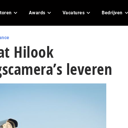
toren
Awards
Vacatures
Bedrijven
ance
at Hilook
gscamera’s leveren