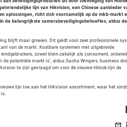
t aan beveiligingsproducten uit door toevoeging van Hiloo
etvriendelijke lijn van Hikvision, een Chinese aanbieder v
 en oplossingen, richt zich voornamelijk op de mkb-markt 
in de belangrijkste camerabeveiligingsbehoeftes, aldus de
ng blijft maar groeien. Dit geldt voor zeer professionele sy
kant van de markt. Kostbare systemen met uitgebreide
l eindgebruikers, zowel klein-zakelijk als consument, onberei
an de potentiële markt is’, aldus Sacha Wingers, business dire
kvision te zijn gevraagd om voor de nieuwe Hilook-lijn de
ieuwe lijn toe aan het Hikvision assortiment, waar het sind
is.