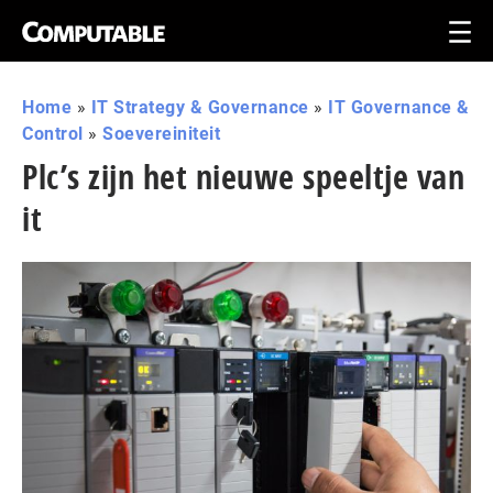
Home
»
IT Strategy & Governance
»
IT Governance &
Control
»
Soevereiniteit
Plc’s zijn het nieuwe speeltje van
it