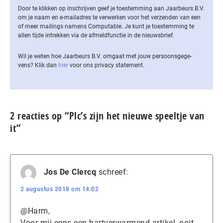
Door te klikken op inschrijven geef je toestemming aan Jaarbeurs B.V.
om je naam en e-mailadres te verwerken voor het verzenden van een
of meer mailings namens Computable. Je kunt je toestemming te
allen tijde intrekken via de af­meld­func­tie in de nieuwsbrief.
Wil je weten hoe Jaarbeurs B.V. omgaat met jouw per­soons­ge­ge­
vens? Klik dan
hier
voor ons privacy statement.
2 reacties op “Plc’s zijn het nieuwe speeltje van
it”
Jos De Clercq
schreef:
2 augustus 2018 om 14:02
@Harm,
Voor mij eens een hartverwarmend artikel, ooit