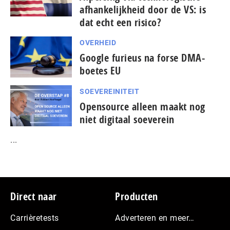
afhankelijkheid door de VS: is
dat echt een risico?
OVERHEID
Google furieus na forse DMA-
boetes EU
SOEVEREINITEIT
Opensource alleen maakt nog
niet digitaal soeverein
...
Footer
Direct naar
Producten
Carrièretests
Adverteren en meer…