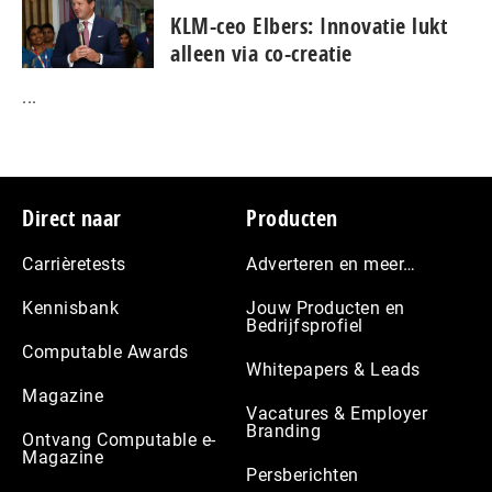
KLM-ceo Elbers: Innovatie lukt
alleen via co-creatie
...
Footer
Direct naar
Producten
Carrièretests
Adverteren en meer…
Kennisbank
Jouw Producten en
Bedrijfsprofiel
Computable Awards
Whitepapers & Leads
Magazine
Vacatures & Employer
Branding
Ontvang Computable e-
Magazine
Persberichten