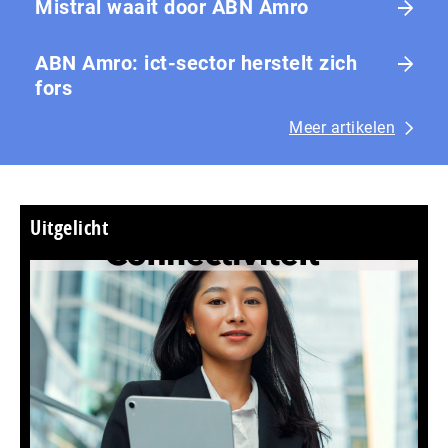
Mistral waait door ABN Amro
ABN Amro: ict-sector herstelt zich
fors
Meer artikelen
Uitgelicht