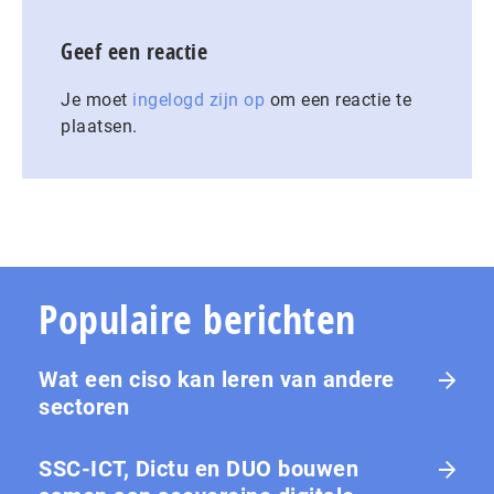
Geef een reactie
Je moet
ingelogd zijn op
om een reactie te
plaatsen.
Populaire berichten
Wat een ciso kan leren van andere
sectoren
SSC-ICT, Dictu en DUO bouwen