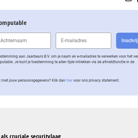
Computable
 toestemming aan Jaarbeurs B.V. om je naam en e-mailadres te verwerken voor het v
ble. Je kunt je toestemming te allen tijde intrekken via de af­meld­func­tie in de
 met jouw per­soons­ge­ge­vens? Klik dan
hier
voor ons privacy statement.
als cruciale securitylaag