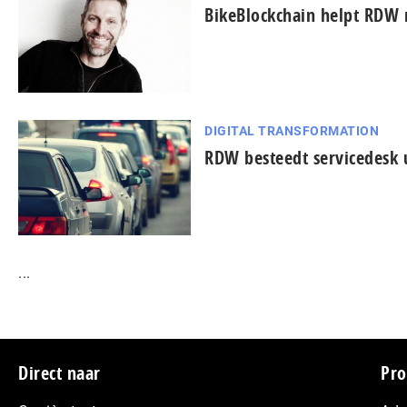
BikeBlockchain helpt RDW m
DIGITAL TRANSFORMATION
RDW besteedt servicedesk u
...
Footer
Direct naar
Pro