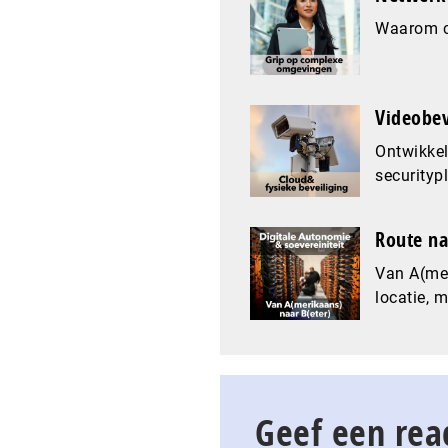
Waarom co
Videobev
Ontwikkel
securityp
Route na
Van A(mer
locatie, 
Geef een rea