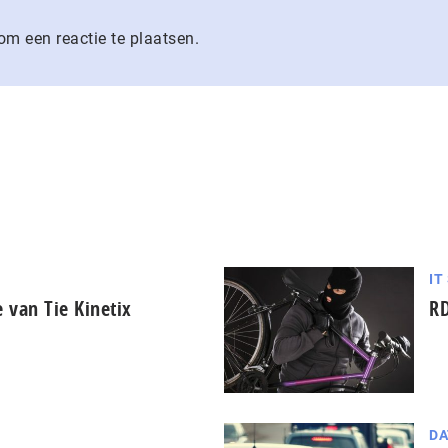
m een reactie te plaatsen.
IT
 van Tie Kinetix
RD
DA