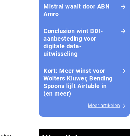
Mistral waait door ABN
Amro
Conclusion wint BDI-
aanbesteding voor
digitale data-
uitwisseling
Kort: Meer winst voor
Wolters Kluwer, Bending
Spoons lijft Airtable in
(en meer)
Meer artikelen