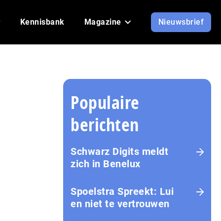
Kennisbank
Magazine
Nieuwsbrief
Populaire
berichten
Schwarz Digits meldt
zich in Benelux
Spoelstra Spreekt: Lui
en niet te vertrouwen