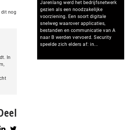
Jarenlang werd het bedrijfsnetwerk
gezien als een noodzakelijke
 dit nog
voorziening. Een soort digitale
snelweg waarover applicaties,
bestanden en communicatie van A
naar B werden vervoerd. Security
speelde zich elders af: in...
t. In
Meer persberichten
m,
cht
Deel