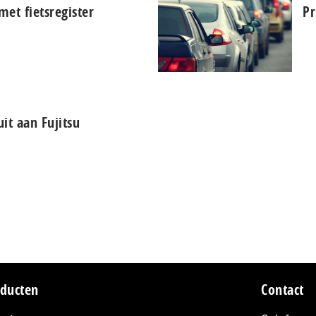
et fietsregister
Pr
it aan Fujitsu
ducten
Contact