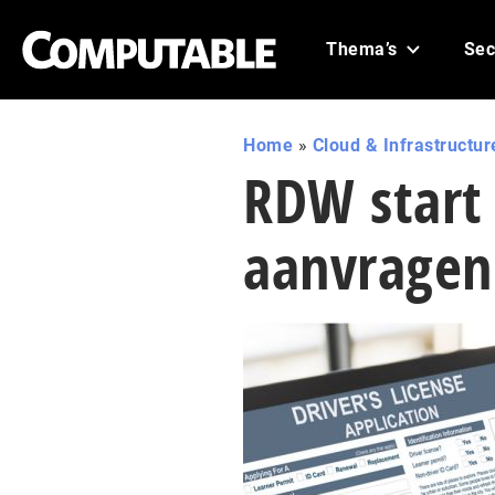
Thema’s
Sec
Home
»
Cloud & Infrastructur
RDW start 
aanvragen 