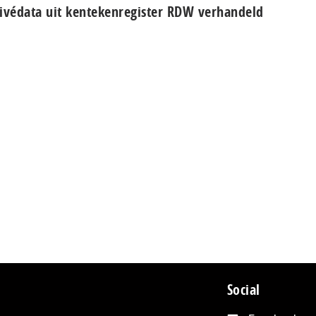
ivédata uit kentekenregister RDW verhandeld
Social