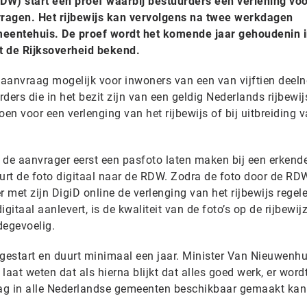
DW) start een proef waarbij bestuurders een verlening voo
nvragen. Het rijbewijs kan vervolgens na twee werkdagen
eentehuis. De proef wordt het komende jaar gehoudenin in
t de Rijksoverheid bekend.
ne aanvraag mogelijk voor inwoners van een van vijftien dee
ders die in het bezit zijn van een geldig Nederlands rijbewij
n voor een verlenging van het rijbewijs of bij uitbreiding 
t de aanvrager eerst een pasfoto laten maken bij een erkend
urt de foto digitaal naar de RDW. Zodra de foto door de RD
met zijn DigiD online de verlenging van het rijbewijs regele
gitaal aanlevert, is de kwaliteit van de foto’s op de rijbewij
degevoelig.
 gestart en duurt minimaal een jaar. Minister Van Nieuwenh
 laat weten dat als hierna blijkt dat alles goed werk, er word
ag in alle Nederlandse gemeenten beschikbaar gemaakt kan