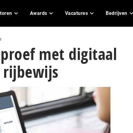
toren
Awards
Vacatures
Bedrijven
e
proef met digitaal
rijbewijs