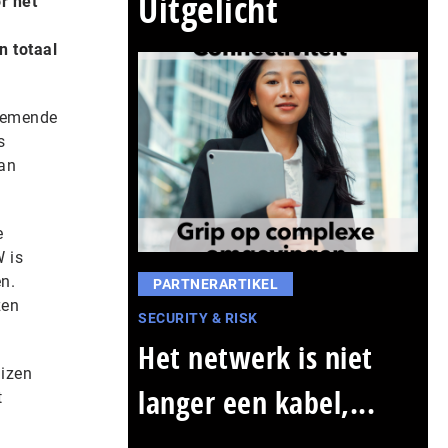
Uitgelicht
r het
 totaal
lnemende
s
van
e
W is
n.
PARTNERARTIKEL
zen
SECURITY & RISK
Het netwerk is niet
uizen
langer een kabel,...
t