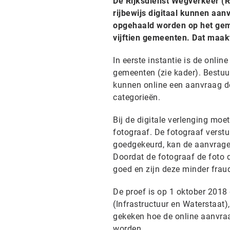
De Rijksdienst Wegverkeer (R
rijbewijs digitaal kunnen aa
opgehaald worden op het gem
vijftien gemeenten. Dat maak
In eerste instantie is de onli
gemeenten (zie kader). Bestuur
kunnen online een aanvraag doe
categorieën.
Bij de digitale verlenging moe
fotograaf. De fotograaf verstu
goedgekeurd, kan de aanvrager 
Doordat de fotograaf de foto di
goed en zijn deze minder frau
De proef is op 1 oktober 2018
(Infrastructuur en Waterstaat),
gekeken hoe de online aanvra
worden.