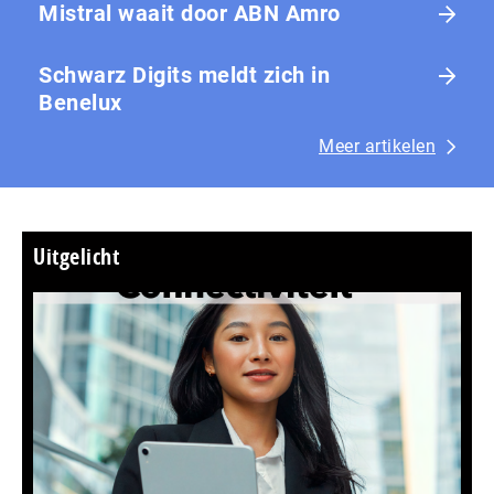
Mistral waait door ABN Amro
Schwarz Digits meldt zich in
Benelux
Meer artikelen
Uitgelicht