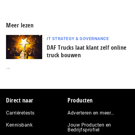
Meer persberichten
Meer lezen
IT STRATEGY & GOVERNANCE
DAF Trucks laat klant zelf online
truck bouwen
...
Footer
Direct naar
Producten
Carrièretests
Adverteren en meer…
Kennisbank
Jouw Producten en
Bedrijfsprofiel