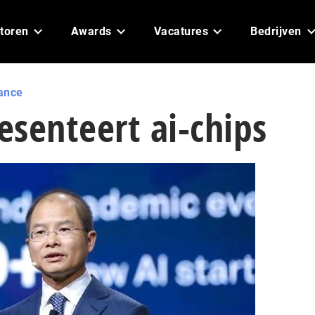
toren
Awards
Vacatures
Bedrijven
ance
senteert ai-chips