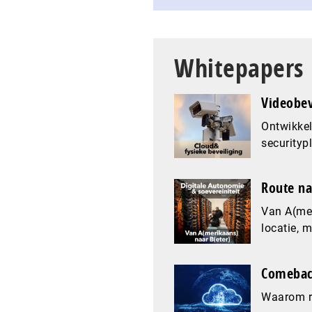
Whitepapers
Videobev
Ontwikkel
securityp
Route na
Van A(mer
locatie, 
Comeback
Waarom re