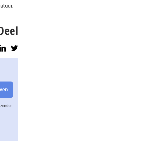
atuur,
Deel
erzenden