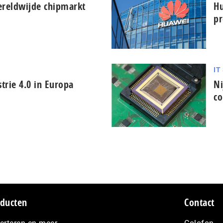
reldwijde chipmarkt
Hu
pr
IT
trie 4.0 in Europa
Ni
co
ducten
Contact