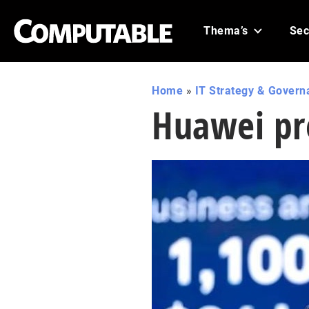
Thema’s
Sec
Home
»
IT Strategy & Govern
Huawei pre