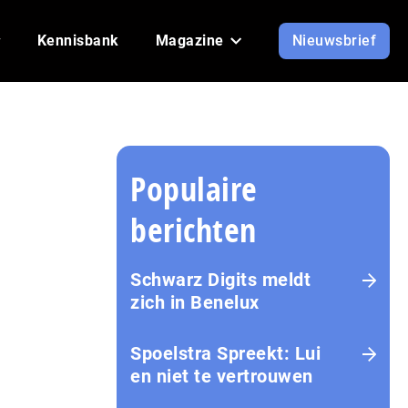
Kennisbank
Magazine
Nieuwsbrief
Populaire
berichten
Schwarz Digits meldt
zich in Benelux
Spoelstra Spreekt: Lui
en niet te vertrouwen