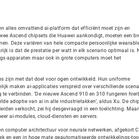
n alles omvattend ai-platform dat efficiënt moet zijn en
twee Ascend chipsets die Huawei aankondigt, moeten een br
en. Deze variëren van hele compacte persoonlijke wearable
rijk is dat de prestatie per watt in elk scenario optimaal is. 
hings-apparaten maar ook in grote computers moet het
ps zijn met dat doel voor ogen ontwikkeld. Hun uniforme
ijk maken ai-applicaties verspreid over verschillende scenar
ng te verbinden. ‘De nieuwe Ascend 910 en 310 fungeren hierb
de adoptie van ai in alle industrietakken’, aldus Xu. De chi
erden verkocht, zei hij desgevraagd in een toelichting. Maar
er ai-modules, cloud-diensten en servers.
n computer architectuur voor neurale netwerken, afgekort 
eek en een in hoge mate geautomatiseerde ontwikkelings-tool