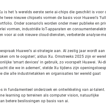
is het ’s werelds eerste serie ai-chips die geschikt is voor 
e twee nieuwe chipsets vormen de basis voor Huawei’s ‘full 
ortfolio. Onder scenario’s worden onder meer publieke en pri
erlei vormen, industriële IoT-apparaten en consumentenelekt
en voor ai ook nieuwe cloud-diensten, verbeterde analyse-m
espraak Huawei’s ai-strategie aan. Al zestig jaar wordt aan 
roken om te oogsten’, aldus Xu. Omstreeks 2025 zijn er were
nlijke ‘smart devices’ in gebruik, zo voorspelt Huawei. ‘Ai-d
ucht die we in ademen’, stelde Xu tijdens zijn openingstoes
ie die alle industrietakken en organisaties ter wereld gaat
s in fundamenteel onderzoek en ontwikkeling van ai-talent.
ne learning op terreinen als computer vision, natuurlijke
an betere beslissingen op basis van ai.