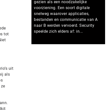
gezien als een noodzakelijke
voorziening. Een soort digitale
snelweg waarover applicaties,
bestanden en communicatie van A
naar B werden vervoerd. Security
ede
speelde zich elders af: in...
s tot
Niet
Meer persberichten
io’s uit
ij als
ps
 ze
Cann.
kit