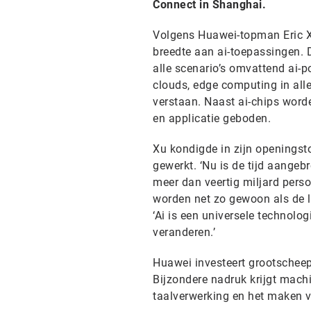
Connect in Shanghai.
Volgens Huawei-topman Eric Xu 
breedte aan ai-toepassingen. D
alle scenario’s omvattend ai-p
clouds, edge computing in all
verstaan. Naast ai-chips word
en applicatie geboden.
Xu kondigde in zijn openingsto
gewerkt. ‘Nu is de tijd aangeb
meer dan veertig miljard persoo
worden net zo gewoon als de l
‘Ai is een universele technolog
veranderen.’
Huawei investeert grootscheep
Bijzondere nadruk krijgt machi
taalverwerking en het maken v