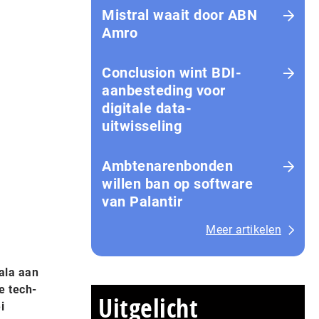
Mistral waait door ABN
Amro
Conclusion wint BDI-
aanbesteding voor
digitale data-
uitwisseling
Ambtenarenbonden
willen ban op software
van Palantir
Meer artikelen
ala aan
se tech-
Uitgelicht
i