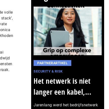
de volle
stack’,
vate
ronica
ethoden
ai
ldwijd
PARTNERARTIKEL
iensten
praak.
SECURITY & RISK
Het netwerk is niet
langer een kabel,...
Jarenlang werd het bedrijfsnetwerk