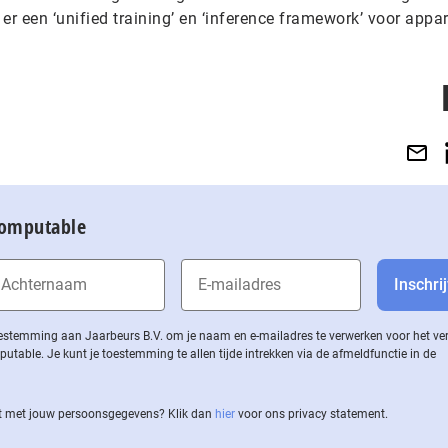
er een ‘unified training’ en ‘inference framework’ voor appar
Computable
 toestemming aan Jaarbeurs B.V. om je naam en e-mailadres te verwerken voor het v
ble. Je kunt je toestemming te allen tijde intrekken via de af­meld­func­tie in de
 met jouw per­soons­ge­ge­vens? Klik dan
hier
voor ons privacy statement.