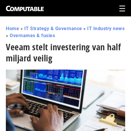
Home
»
IT Strategy & Governance
»
IT Industry news
»
Overnames & fusies
Veeam stelt investering van half
miljard veilig