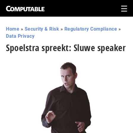
Home
»
Security & Risk
»
Regulatory Compliance
»
Data Privacy
Spoelstra spreekt: Sluwe speaker