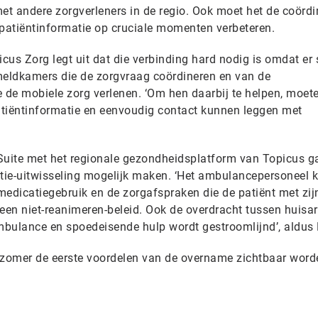
t andere zorgverleners in de regio. Ook moet het de coördi
 patiëntinformatie op cruciale momenten verbeteren.
cus Zorg legt uit dat die verbinding hard nodig is omdat er
eldkamers die de zorgvraag coördineren en van de
 de mobiele zorg verlenen. ‘Om hen daarbij te helpen, moete
atiëntinformatie en eenvoudig contact kunnen leggen met
uite met het regionale gezondheidsplatform van Topicus g
ie-uitwisseling mogelijk maken. ‘Het ambulancepersoneel kr
 medicatiegebruik en de zorgafspraken die de patiënt met zij
een niet-reanimeren-beleid. Ook de overdracht tussen huisar
bulance en spoedeisende hulp wordt gestroomlijnd’, aldus 
 zomer de eerste voordelen van de overname zichtbaar word