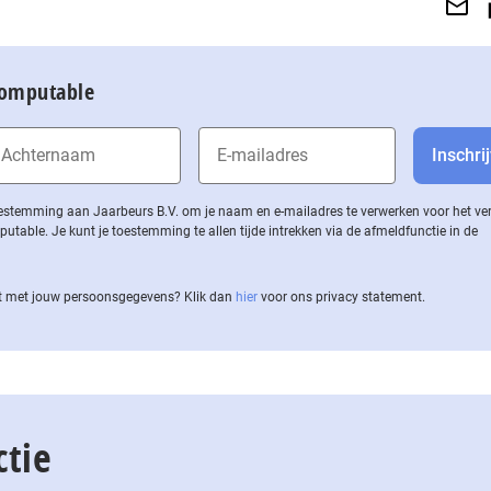
Computable
 toestemming aan Jaarbeurs B.V. om je naam en e-mailadres te verwerken voor het v
ble. Je kunt je toestemming te allen tijde intrekken via de af­meld­func­tie in de
 met jouw per­soons­ge­ge­vens? Klik dan
hier
voor ons privacy statement.
ctie