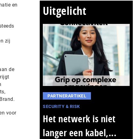
natie en
Uitgelicht
 steeds
n zij
aan de
ijgt
n
ts,
PARTNERARTIKEL
Brand.
SECURITY & RISK
en voor
Het netwerk is niet
langer een kabel,...