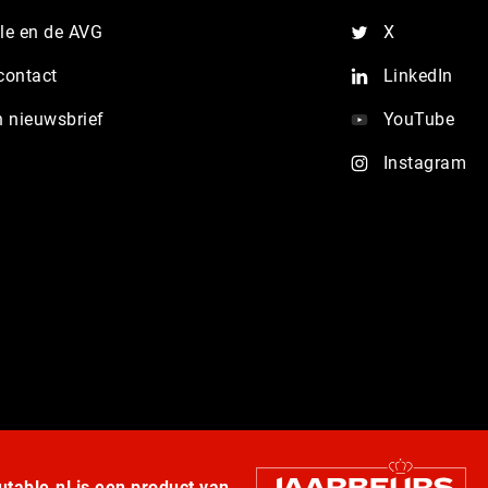
e en de AVG
X
contact
LinkedIn
n nieuwsbrief
YouTube
Instagram
table.nl is een product van