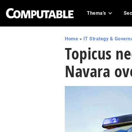
Thema’s
Sec
Home
»
IT Strategy & Govern
Topicus n
Navara ov