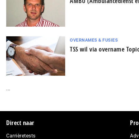
AMBU (Ambulancedienst e
OVERNAMES & FUSIES
TSS wil via overname Topi
...
Footer
Direct naar
Pro
Carrièretests
Adv