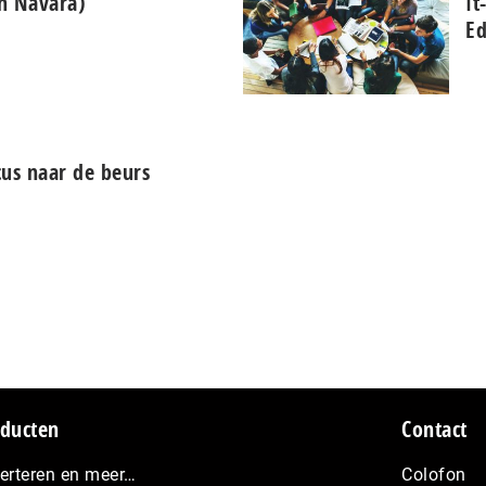
n Navara)
It
Ed
cus naar de beurs
ducten
Contact
erteren en meer…
Colofon