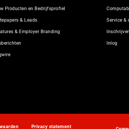
w Producten en Bedrijfsprofiel
Computabl
tepapers & Leads
Service & 
atures & Employer Branding
Inschrijve
sberichten
Inlog
gwire
rwaarden
Privacy statement
Compu