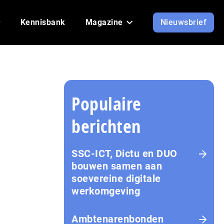
Kennisbank
Magazine
Nieuwsbrief
Populaire
berichten
SSC-ICT, Dictu en DUO
bouwen samen aan
soevereine digitale
werkomgeving
Ambtenarenbonden