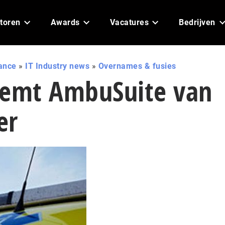
toren
Awards
Vacatures
Bedrijven
ance
»
IT Industry news
»
Overnames & fusies
eemt AmbuSuite van
er