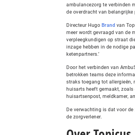
ambulancezorg te verbinden me
de overdracht van belangrijke
Directeur Hugo
Brand
van Topi
meer wordt gevraagd van de m
verpleegkundigen op straat die
inzage hebben in de nodige p
ketenpartners.’
Door het verbinden van AmbuS
betrokken teams deze informat
straks toegang tot allergieën,
huisarts heeft gemaakt, zoals 
huisartsenpost, meldkamer, am
De verwachting is dat voor de
de zorgverlener.
Over Topicus