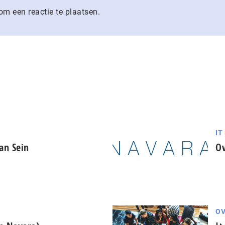
m een reactie te plaatsen.
IT
an Sein
Ov
OV