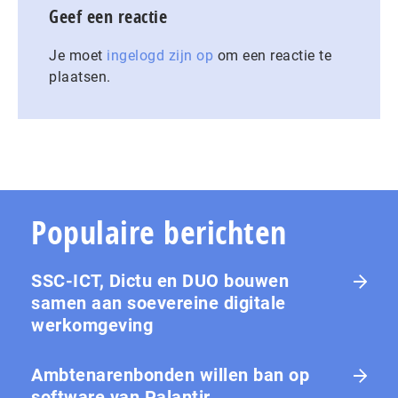
Geef een reactie
Je moet
ingelogd zijn op
om een reactie te
plaatsen.
Populaire berichten
SSC-ICT, Dictu en DUO bouwen
samen aan soevereine digitale
werkomgeving
Ambtenarenbonden willen ban op
software van Palantir