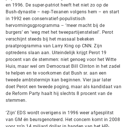
en 1996. De super-patriot heeft het niet zo op de
Bush-dynastie – nep-Texanen volgens hem – en start
in 1992 een conservatief-populistisch
hervormingsgprogramma – ‘meer macht bij de
burgers’ en ‘weg met het tweepartijenstelsel’. Perot
verschijnt steeds bij het massaal bekeken
praatprogramma van Larry King op CNN. Zijn
optredens slaan aan. Uiteindelijk krijgt Perot 19
procent van de stemmen: niet genoeg voor het Witte
Huis, maar wel om Democraat Bill Clinton in het zadel
te helpen en te voorkomen dat Bush sr. aan een
tweede ambtstermijn kan beginnen. Vier jaar later
doet Perot een tweede poging, maar als kandidaat van
de Reform Party haalt hij slechts 8 procent van de
stemmen.
‘Zijn’ EDS wordt overigens in 1996 weer afgesplitst
van GM én beursgenoteerd. Het concern komt in 2008
voor zo’n 14 miljard dollar in handen van het HP-