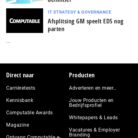
IT STRATEGY & GOVERNANCE
Afsplitsing GM speelt EDS nog
parten
...
Footer
Direct naar
Producten
Carrièretests
Adverteren en meer…
Kennisbank
Jouw Producten en
Bedrijfsprofiel
Computable Awards
Whitepapers & Leads
Magazine
Vacatures & Employer
Branding
Ontvang Computable e-