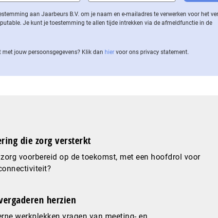
 toestemming aan Jaarbeurs B.V. om je naam en e-mailadres te verwerken voor het v
ble. Je kunt je toestemming te allen tijde intrekken via de af­meld­func­tie in de
 met jouw per­soons­ge­ge­vens? Klik dan
hier
voor ons privacy statement.
ering die zorg versterkt
 zorg voorbereid op de toekomst, met een hoofdrol voor
connectiviteit?
vergaderen herzien
rne werkplekken vragen van meeting- en