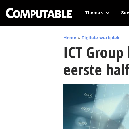
Thema’s
Sec
Home
»
Digitale werkplek
ICT Group 
eerste hal