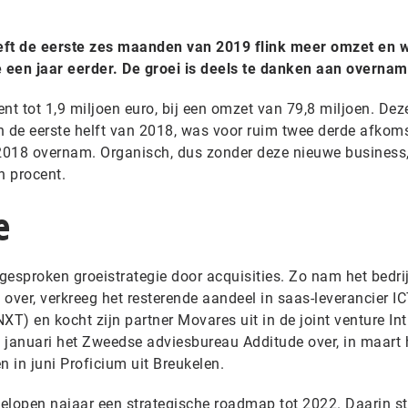
eft de eerste zes maanden van 2019 flink meer omzet en w
 een jaar eerder. De groei is deels te danken aan overnam
nt tot 1,9 miljoen euro, bij een omzet van 79,8 miljoen. Dez
n de eerste helft van 2018, was voor ruim twee derde afkom
 2018 overnam. Organisch, dus zonder deze nieuwe business
n procent.
e
tgesproken groeistrategie door acquisities. Zo nam het bedrij
ver, verkreeg het resterende aandeel in saas-leverancier I
) en kocht zijn partner Movares uit in de joint venture Intr
 januari het Zweedse adviesbureau Additude over, in maart 
n in juni Proficium uit Breukelen.
elopen najaar een strategische roadmap tot 2022. Daarin s