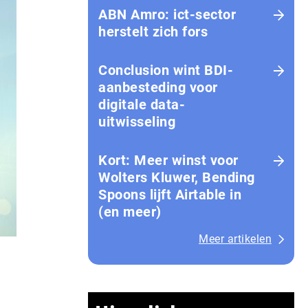
ABN Amro: ict-sector
herstelt zich fors
Conclusion wint BDI-
aanbesteding voor
digitale data-
uitwisseling
Kort: Meer winst voor
Wolters Kluwer, Bending
Spoons lijft Airtable in
(en meer)
Meer artikelen