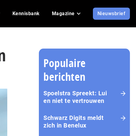
Kennisbank
Magazine
Nieuwsbrief
n
Populaire
berichten
Spoelstra Spreekt: Lui
en niet te vertrouwen
Schwarz Digits meldt
zich in Benelux