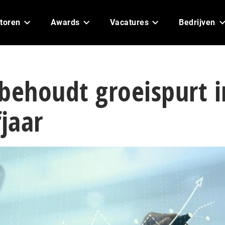
toren
Awards
Vacatures
Bedrijven
behoudt groeispurt i
fjaar