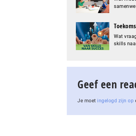
samenwer
Toekomst
Wat vraag
skills naa
Geef een rea
Je moet
ingelogd zijn op
o