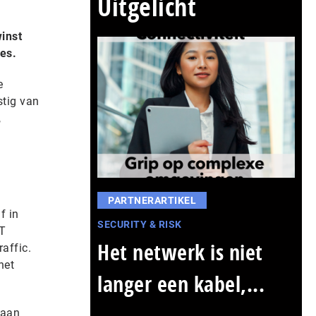
Uitgelicht
inst
es.
e
stig van
,
PARTNERARTIKEL
f in
SECURITY & RISK
CT
Het netwerk is niet
affic.
het
langer een kabel,...
taan