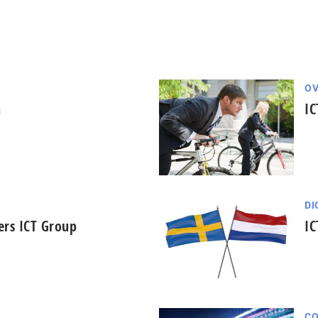
OV
n
IC
DI
ers ICT Group
IC
C