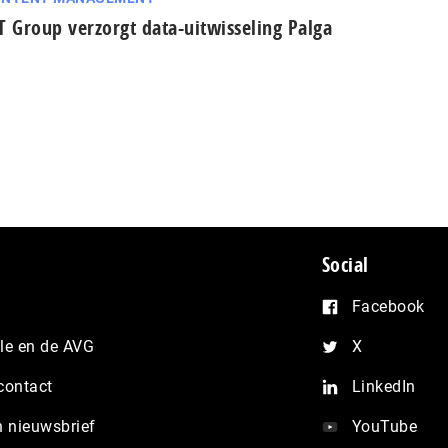
T Group verzorgt data-uitwisseling Palga
Social
Facebook
e en de AVG
X
contact
LinkedIn
n nieuwsbrief
YouTube