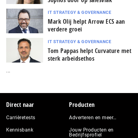
IT STRATEGY & GOVERNANCE
Mark Olij helpt Arrow ECS aan
verdere groei
IT STRATEGY & GOVERNANCE
Tom Pappas helpt Curvature met
sterk arbeidsethos
...
Footer
Direct naar
Producten
Carrièretests
Adverteren en meer…
Kennisbank
Jouw Producten en
Bedrijfsprofiel