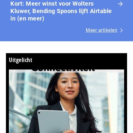
Kort: Meer winst voor Wolters
Kluwer, Bending Spoons lijft Airtable
in (en meer)
Meer artikelen
Uitgelicht