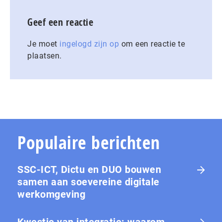
Geef een reactie
Je moet
ingelogd zijn op
om een reactie te
plaatsen.
Populaire berichten
SSC-ICT, Dictu en DUO bouwen
samen aan soevereine digitale
werkomgeving
Kwestie van integratie: waarom