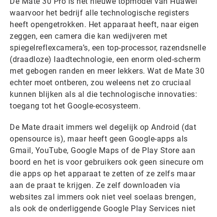
De Mate 30 Pro is het nieuwe topmodel van Huawei
waarvoor het bedrijf alle technologische registers
heeft opengetrokken. Het apparaat heeft, naar eigen
zeggen, een camera die kan wedijveren met
spiegelreflexcamera’s, een top-processor, razendsnelle
(draadloze) laadtechnologie, een enorm oled-scherm
met gebogen randen en meer lekkers. Wat de Mate 30
echter moet ontberen, zou weleens net zo cruciaal
kunnen blijken als al die technologische innovaties:
toegang tot het Google-ecosysteem.
De Mate draait immers wel degelijk op Android (dat
opensource is), maar heeft geen Google-apps als
Gmail, YouTube, Google Maps of de Play Store aan
boord en het is voor gebruikers ook geen sinecure om
die apps op het apparaat te zetten of ze zelfs maar
aan de praat te krijgen. Ze zelf downloaden via
websites zal immers ook niet veel soelaas brengen,
als ook de onderliggende Google Play Services niet