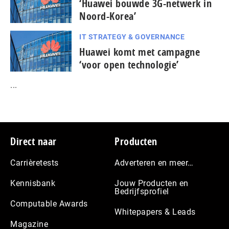
‘Huawei bouwde 3G-netwerk in
Noord-Korea’
IT STRATEGY & GOVERNANCE
Huawei komt met campagne
‘voor open technologie’
...
Footer
Direct naar
Producten
Carrièretests
Adverteren en meer…
Kennisbank
Jouw Producten en
Bedrijfsprofiel
Computable Awards
Whitepapers & Leads
Magazine