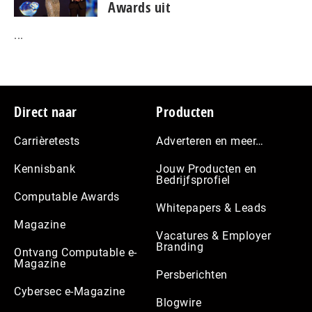
Awards uit
...
Footer
Direct naar
Producten
Carrièretests
Adverteren en meer…
Kennisbank
Jouw Producten en
Bedrijfsprofiel
Computable Awards
Whitepapers & Leads
Magazine
Vacatures & Employer
Branding
Ontvang Computable e-
Magazine
Persberichten
Cybersec e-Magazine
Blogwire