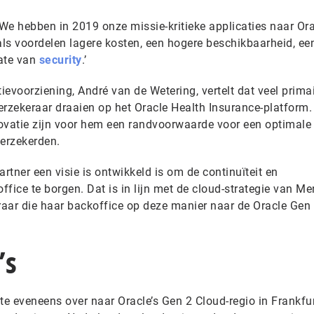
‘We hebben in 2019 onze missie-kritieke applicaties naar Ora
ls voordelen lagere kosten, een hogere beschikbaarheid, ee
ate van
security
.’
tievoorziening, André van de Wetering, vertelt dat veel prima
erzekeraar draaien op het Oracle Health Insurance-platform.
ovatie zijn voor hem een randvoorwaarde voor een optimale
verzekerden.
partner een visie is ontwikkeld is om de continuïteit en
fice te borgen. Dat is in lijn met de cloud-strategie van Me
eraar die haar backoffice op deze manier naar de Oracle Gen
’s
te eveneens over naar Oracle’s Gen 2 Cloud-regio in Frankfurt