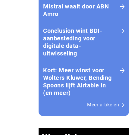
Mistral waait door ABN
Amro
Conclusion wint BDI-
aanbesteding voor
digitale data-
uitwisseling
Kort: Meer winst voor
Wolters Kluwer, Bending
Spoons lijft Airtable in
(en meer)
Meer artikelen