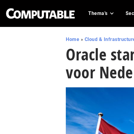
Thema’s
Sec
Home
»
Cloud & Infrastructur
Oracle sta
voor Nede