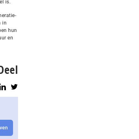
l is.
eratie-
 in
pen hun
uur en
Deel