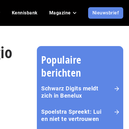
Kennisbank
Magazine
Nieuwsbrief
gio
Populaire
berichten
Schwarz Digits meldt
zich in Benelux
Spoelstra Spreekt: Lui
en niet te vertrouwen