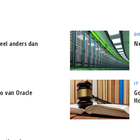
DI
teel anders dan
Ne
IT
eo van Oracle
Go
Ho