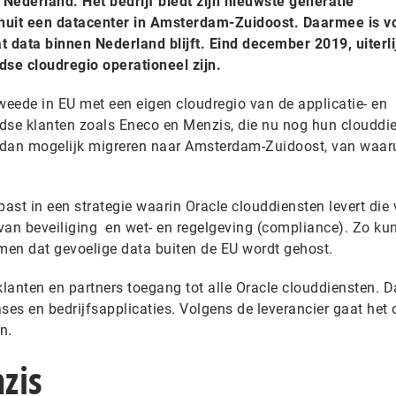
 Nederland. Het bedrijf biedt zijn nieuwste generatie
nuit een datacenter in Amsterdam-Zuidoost. Daarmee is v
data binnen Nederland blijft. Eind december 2019, uiterli
se cloudregio operationeel zijn.
weede in EU met een eigen cloudregio van de applicatie- en
dse klanten zoals Eneco en Menzis, die nu nog hun clouddi
 dan mogelijk migreren naar Amsterdam-Zuidoost, van waaru
past in een strategie waarin Oracle clouddiensten levert die
van beveiliging en wet- en regelgeving (compliance). Zo ku
en dat gevoelige data buiten de EU wordt gehost.
klanten en partners toegang tot alle Oracle clouddiensten. Da
es en bedrijfsapplicaties. Volgens de leverancier gaat het
n.
zis