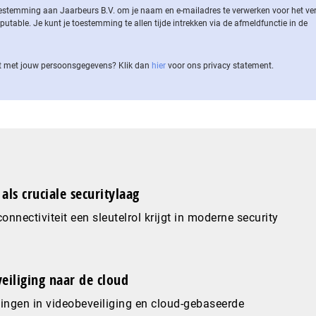
 toestemming aan Jaarbeurs B.V. om je naam en e-mailadres te verwerken voor het v
ble. Je kunt je toestemming te allen tijde intrekken via de af­meld­func­tie in de
 met jouw per­soons­ge­ge­vens? Klik dan
hier
voor ons privacy statement.
als cruciale securitylaag
nnectiviteit een sleutelrol krijgt in moderne security
eiliging naar de cloud
ingen in videobeveiliging en cloud-gebaseerde