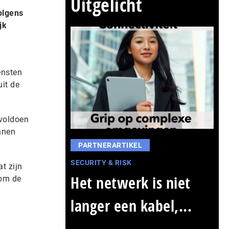
Uitgelicht
olgens
jk
ensten
it de
 voldoen
nnen
PARTNERARTIKEL
SECURITY & RISK
t zijn
Het netwerk is niet
 om de
langer een kabel,...