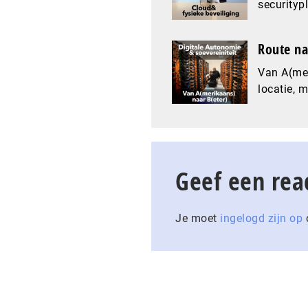
securityp
Route na
Van A(mer
locatie, 
Geef een rea
Je moet
ingelogd zijn op
o