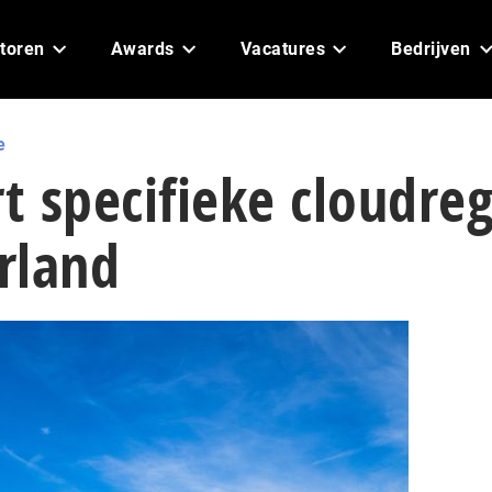
toren
Awards
Vacatures
Bedrijven
e
rt specifieke cloudre
rland