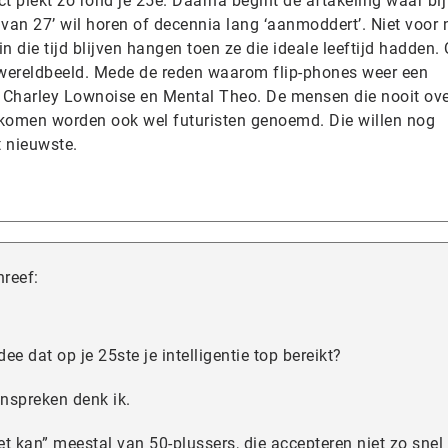
t piekt zo rond je 25e. Daarna begint de aftakeling waar bij
b van 27’ wil horen of decennia lang ‘aanmoddert’. Niet voor 
 die tijd blijven hangen toen ze die ideale leeftijd hadden.
wereldbeeld. Mede de reden waarom flip-phones weer een
Charley Lownoise en Mental Theo. De mensen die nooit ove
komen worden ook wel futuristen genoemd. Die willen nog
t nieuwste.
hreef:
e dat op je 25ste je intelligentie top bereikt?
nspreken denk ik.
t kan” meestal van 50-plussers, die accepteren niet zo snel