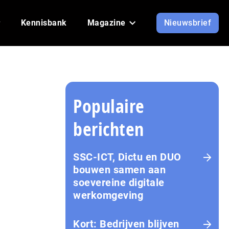
Kennisbank
Magazine
Nieuwsbrief
Populaire
berichten
SSC-ICT, Dictu en DUO
bouwen samen aan
soevereine digitale
werkomgeving
Kort: Bedrijven blijven