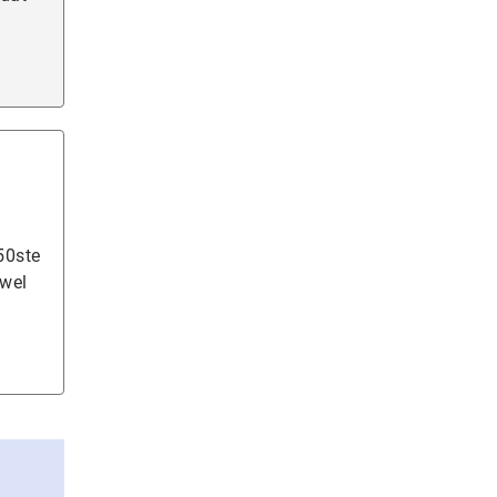
50ste
 wel