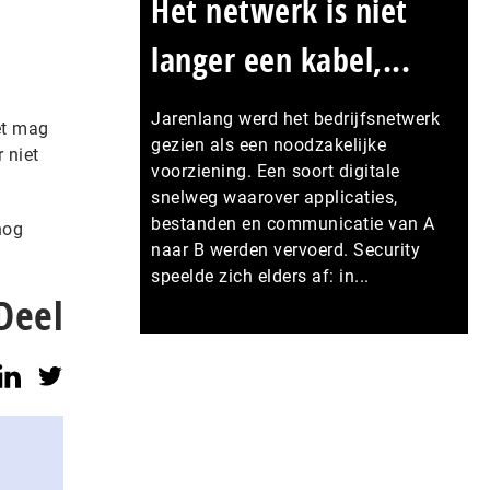
Het netwerk is niet
langer een kabel,...
Jarenlang werd het bedrijfsnetwerk
et mag
gezien als een noodzakelijke
 niet
voorziening. Een soort digitale
snelweg waarover applicaties,
bestanden en communicatie van A
nog
naar B werden vervoerd. Security
speelde zich elders af: in...
Deel
Meer persberichten