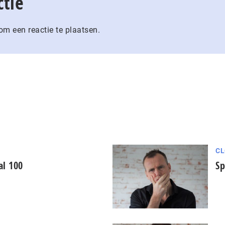
ctie
m een reactie te plaatsen.
CL
al 100
Sp