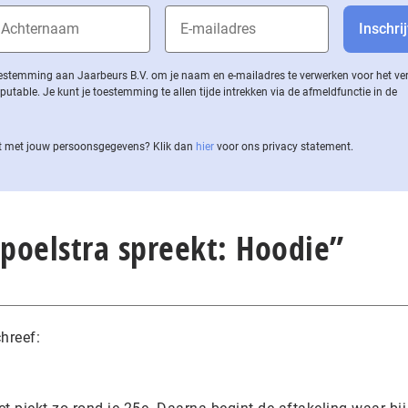
 toestemming aan Jaarbeurs B.V. om je naam en e-mailadres te verwerken voor het v
ble. Je kunt je toestemming te allen tijde intrekken via de af­meld­func­tie in de
 met jouw per­soons­ge­ge­vens? Klik dan
hier
voor ons privacy statement.
Spoelstra spreekt: Hoodie”
hreef: