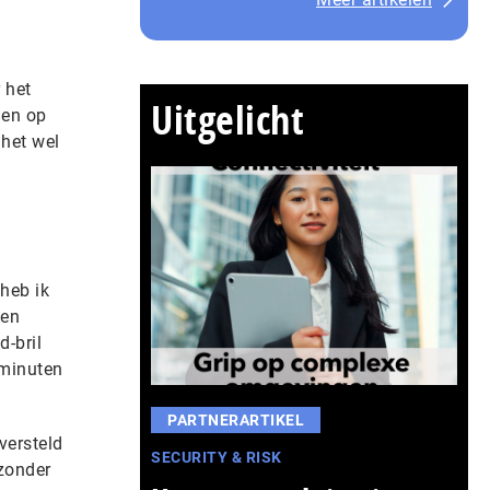
 het
Uitgelicht
men op
 het wel
heb ik
een
d-bril
 minuten
PARTNERARTIKEL
versteld
SECURITY & RISK
 zonder