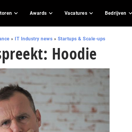
toren
Awards
Vacatures
Bedrijven
ance
»
IT Industry news
»
Startups & Scale-ups
spreekt: Hoodie