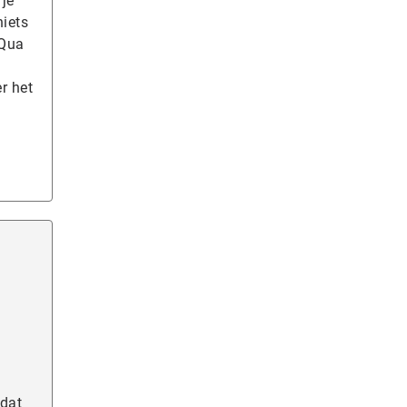
 je
niets
 Qua
r het
 dat