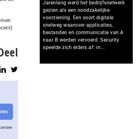
Jarenlang werd het bedrijfsnetwerk
gezien als een noodzakelijke
voorziening. Een soort digitale
namen
snelweg waarover applicaties,
ocent)
bestanden en communicatie van A
naar B werden vervoerd. Security
speelde zich elders af: in...
Deel
Meer persberichten
erzenden