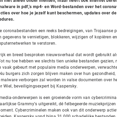
ch niet alleen onder mensen, maar heeft ook internet berei
alware in pdf,’s mp4- en Word-bestanden over het corona
ties over hoe je jezelf kunt beschermen, updates over de
edures.
nde coronabestanden een reeks bedreigingen, van Trojaanse 
m gegevens te vernietigen, blokkeren, wijzigen of kopiëren e
puternetwerken te verstoren.
rijk en breed besproken nieuwsverhaal dat wordt gebruikt al
Tot nu toe hebben we slechts tien unieke bestanden gezien,
ten vaak gebeurt met populaire media onderwerpen, verwacht
 Nu burgers zich zorgen blijven maken over hun gezondheid, 
 malware verborgen zal worden in valse documenten over h
r Wiel, beveiligingsexpert bij Kaspersky.
media-onderwerpen is een groeiende vorm van cybercriminali
arlijkse Grammy’s uitgereikt, dé felbegeerde muziekprijzen
 moment. Cybercriminelen maken ook van dit onderwerp actie
eiden. Kaspersky vond bijna 31.000 schadelijke bestanden 