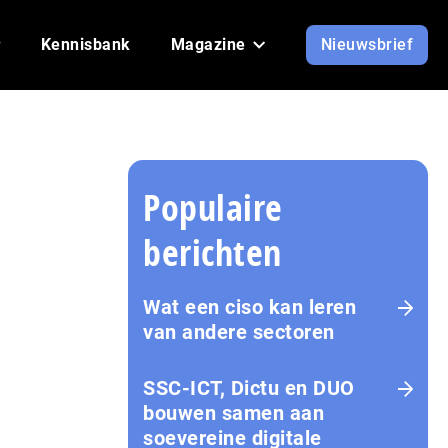
Kennisbank
Magazine
Nieuwsbrief
Populaire
berichten
Wat een ciso kan leren
van andere sectoren
SSC-ICT, Dictu en DUO
bouwen samen aan
soevereine digitale