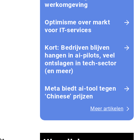
werkomgeving
Optimisme over markt
voor IT-services
Kort: Bedrijven blijven
hangen in ai-pilots, veel
ontslagen in tech-sector
(en meer)
Meta biedt ai-tool tegen
‘Chinese’ prijzen
Meer artikelen