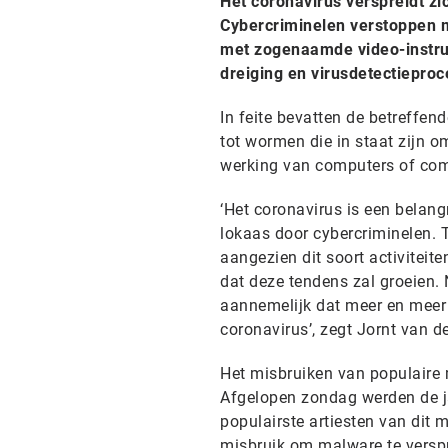
Het coronavirus verspreidt zi
Cybercriminelen verstoppen m
met zogenaamde video-instruc
dreiging en virusdetectieproc
In feite bevatten de betreffe
tot wormen die in staat zijn o
werking van computers of com
‘Het coronavirus is een belang
lokaas door cybercriminelen. 
aangezien dit soort activitei
dat deze tendens zal groeien.
aannemelijk dat meer en meer
coronavirus’, zegt Jornt van de
Het misbruiken van populaire 
Afgelopen zondag werden de ja
populairste artiesten van dit
misbruik om malware te verspr