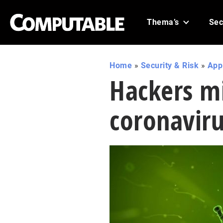
Thema’s
Sec
Home
»
Security & Risk
»
Appl
Hackers m
coronavir