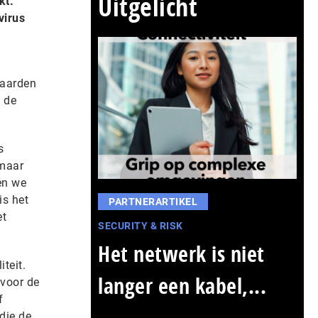
Uitgelicht
kt.
virus
paarden
n de
s
 maar
en we
is het
PARTNERARTIKEL
et
SECURITY & RISK
Het netwerk is niet
teit.
langer een kabel,...
 voor de
f
die de