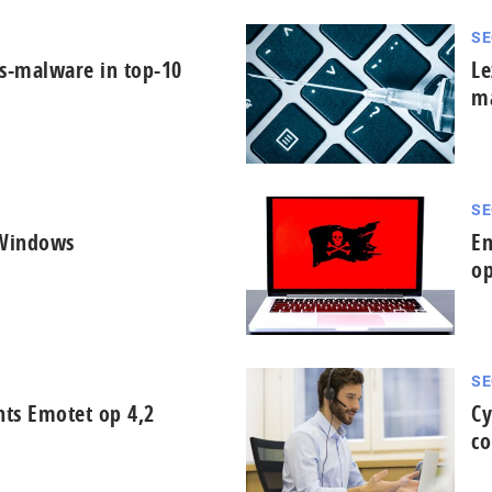
SE
es-malware in top-10
Le
m
SE
 Windows
Em
o
SE
nts Emotet op 4,2
Cy
co