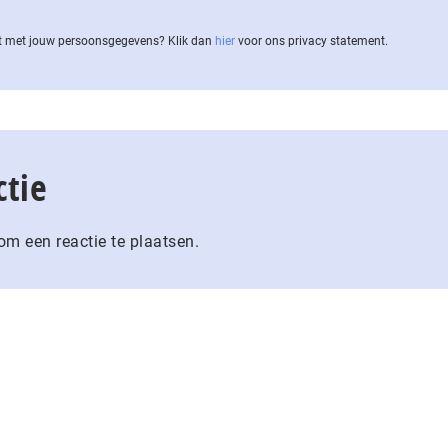
 met jouw per­soons­ge­ge­vens? Klik dan
hier
voor ons privacy statement.
ctie
m een reactie te plaatsen.