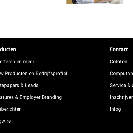
ducten
Contact
erteren en meer…
Colofon
w Producten en Bedrijfsprofiel
Computabl
tepapers & Leads
Service & 
atures & Employer Branding
Inschrijve
sberichten
Inlog
gwire