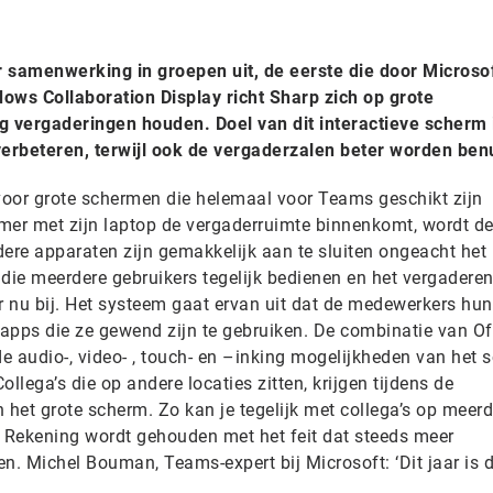
 samenwerking in groepen uit, de eerste die door Microsof
ows Collaboration Display richt Sharp zich op grote
 vergaderingen houden. Doel van dit interactieve scherm 
verbeteren, terwijl ook de vergaderzalen beter worden ben
s voor grote schermen die helemaal voor Teams geschikt zijn
er met zijn laptop de vergaderruimte binnenkomt, wordt d
dere apparaten zijn gemakkelijk aan te sluiten ongeacht het
ie meerdere gebruikers tegelijk bedienen en het vergadere
 nu bij. Het systeem gaat ervan uit dat de medewerkers hun
pps die ze gewend zijn te gebruiken. De combinatie van Of
e audio-, video- , touch- en –inking mogelijkheden van het 
ollega’s die op andere locaties zitten, krijgen tijdens de
 het grote scherm. Zo kan je tegelijk met collega’s op meerd
. Rekening wordt gehouden met het feit dat steeds meer
. Michel Bouman, Teams-expert bij Microsoft: ‘Dit jaar is d