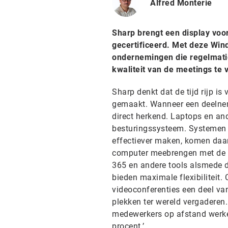
Alfred Monterie
Sharp brengt een display voor
gecertificeerd. Met deze Wind
ondernemingen die regelmatig
kwaliteit van de meetings te 
Sharp denkt dat de tijd rijp i
gemaakt. Wanneer een deelnem
direct herkend. Laptops en an
besturingssysteem. Systemen d
effectiever maken, komen daar
computer meebrengen met de a
365 en andere tools alsmede d
bieden maximale flexibiliteit. C
videoconferenties een deel van
plekken ter wereld vergaderen
medewerkers op afstand werken
procent.’ .