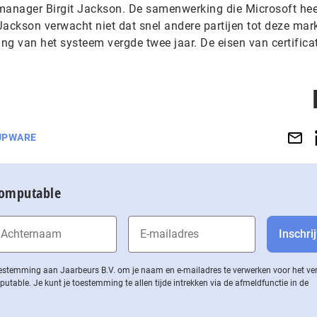
g manager Birgit Jackson. De samenwerking die Microsoft he
 Jackson verwacht niet dat snel andere partijen tot deze mar
ing van het systeem vergde twee jaar. De eisen van certifica
UPWARE
Computable
 toestemming aan Jaarbeurs B.V. om je naam en e-mailadres te verwerken voor het v
ble. Je kunt je toestemming te allen tijde intrekken via de af­meld­func­tie in de