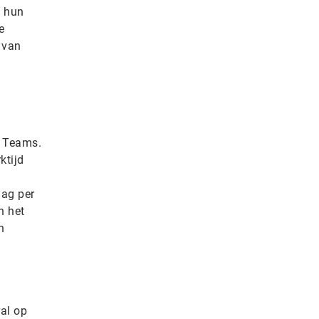
f hun
e
k van
n Teams.
ktijd
dag per
n het
n
al op