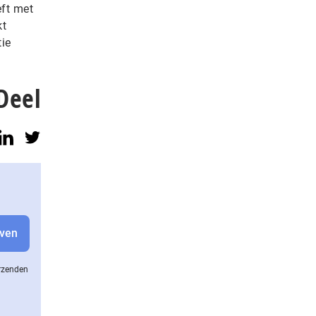
eft met
kt
tie
Deel
erzenden