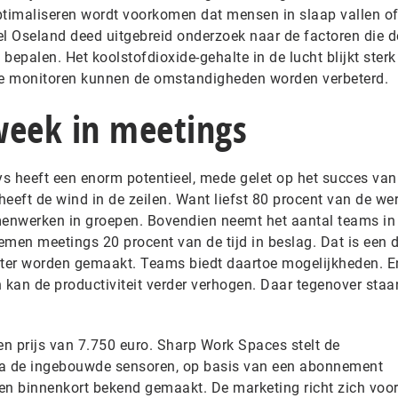
ptimaliseren wordt voorkomen dat mensen in slaap vallen o
gel Oseland deed uitgebreid onderzoek naar de factoren die d
 bepalen. Het koolstofdioxide-gehalte in de lucht blijkt ster
d te monitoren kunnen de omstandigheden worden verbeterd.
week in meetings
ays heeft een enorm potentieel, mede gelet op het succes va
eft de wind in de zeilen. Want liefst 80 procent van de wer
menwerken in groepen. Bovendien neemt het aantal teams in
nemen meetings 20 procent van de tijd in beslag. Dat is een 
iënter worden gemaakt. Teams biedt daartoe mogelijkheden. E
kan de productiviteit verder verhogen. Daar tegenover staa
en prijs van 7.750 euro. Sharp Work Spaces stelt de
ia de ingebouwde sensoren, op basis van een abonnement
en binnenkort bekend gemaakt. De marketing richt zich voor