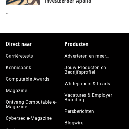
investeerder Apollo
...
Footer
Direct naar
Producten
Carrièretests
Adverteren en meer…
Kennisbank
Jouw Producten en
Bedrijfsprofiel
Computable Awards
Whitepapers & Leads
Magazine
Vacatures & Employer
Branding
Ontvang Computable e-
Magazine
Persberichten
Cybersec e-Magazine
Blogwire