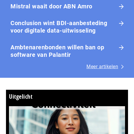
Mistral waait door ABN Amro
Conclusion wint BDI-aanbesteding
voor digitale data-uitwisseling
Ambtenarenbonden willen ban op
software van Palantir
Meer artikelen
Uitgelicht