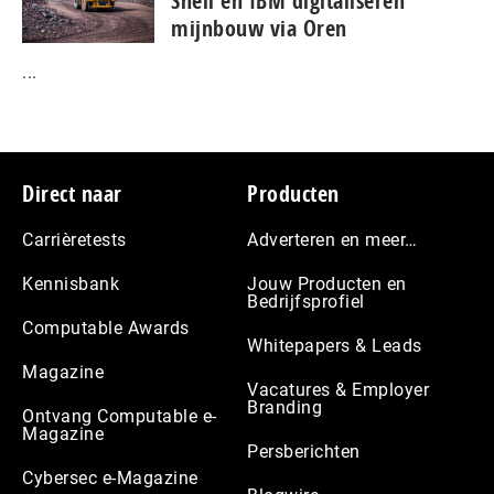
Shell en IBM digitaliseren
mijnbouw via Oren
...
Footer
Direct naar
Producten
Carrièretests
Adverteren en meer…
Kennisbank
Jouw Producten en
Bedrijfsprofiel
Computable Awards
Whitepapers & Leads
Magazine
Vacatures & Employer
Branding
Ontvang Computable e-
Magazine
Persberichten
Cybersec e-Magazine