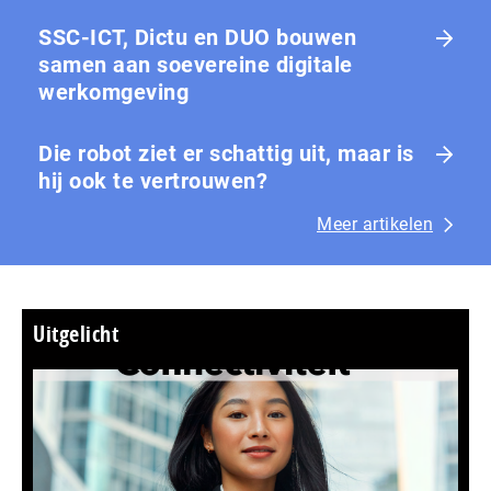
SSC-ICT, Dictu en DUO bouwen
samen aan soevereine digitale
werkomgeving
Die robot ziet er schattig uit, maar is
hij ook te vertrouwen?
Meer artikelen
Uitgelicht