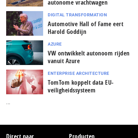
autonome vrachtwagen
DIGITAL TRANSFORMATION
Automotive Hall of Fame eert
Harold Goddijn
AZURE
VW ontwikkelt autonoom rijden
vanuit Azure
ENTERPRISE ARCHITECTURE
TomTom koppelt data EU-
veiligheidssysteem
...
Footer
Direct naar
Producten