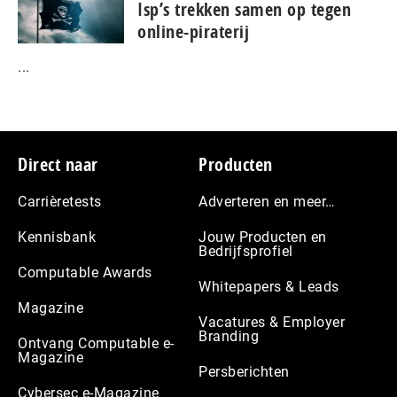
Isp’s trekken samen op tegen
online-piraterij
...
Footer
Direct naar
Producten
Carrièretests
Adverteren en meer…
Kennisbank
Jouw Producten en
Bedrijfsprofiel
Computable Awards
Whitepapers & Leads
Magazine
Vacatures & Employer
Branding
Ontvang Computable e-
Magazine
Persberichten
Cybersec e-Magazine