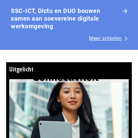
SSC-ICT, Dictu en DUO bouwen
samen aan soevereine digitale
werkomgeving
Meer artikelen
Uitgelicht