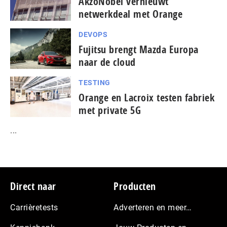
AkzoNobel vernieuwt
netwerkdeal met Orange
DEVOPS
Fujitsu brengt Mazda Europa
naar de cloud
TESTING
Orange en Lacroix testen fabriek
met private 5G
...
Footer
Direct naar
Producten
Carrièretests
Adverteren en meer…