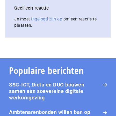
Geef een reactie
Je moet
ingelogd zijn op
om een reactie te
plaatsen.
Populaire berichten
SSC-ICT, Dictu en DUO bouwen
samen aan soevereine digitale
werkomgeving
Ambtenarenbonden willen ban op