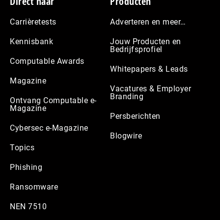
Footer
Direct naar
Producten
Carrièretests
Adverteren en meer…
Kennisbank
Jouw Producten en
Bedrijfsprofiel
Computable Awards
Whitepapers & Leads
Magazine
Vacatures & Employer
Branding
Ontvang Computable e-
Magazine
Persberichten
Cybersec e-Magazine
Blogwire
Topics
Phishing
Ransomware
NEN 7510