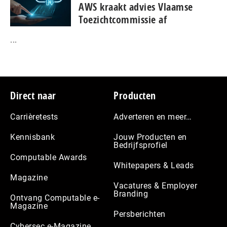
AWS kraakt advies Vlaamse
Toezichtcommissie af
...
Footer
Direct naar
Producten
Carrièretests
Adverteren en meer…
Kennisbank
Jouw Producten en
Bedrijfsprofiel
Computable Awards
Whitepapers & Leads
Magazine
Vacatures & Employer
Branding
Ontvang Computable e-
Magazine
Persberichten
Cybersec e-Magazine