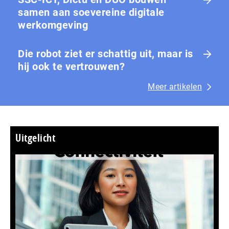
samen aan soevereine digitale
werkomgeving
Die robot ziet er schattig uit, maar is
hij ook te vertrouwen?
Meer artikelen
Uitgelicht