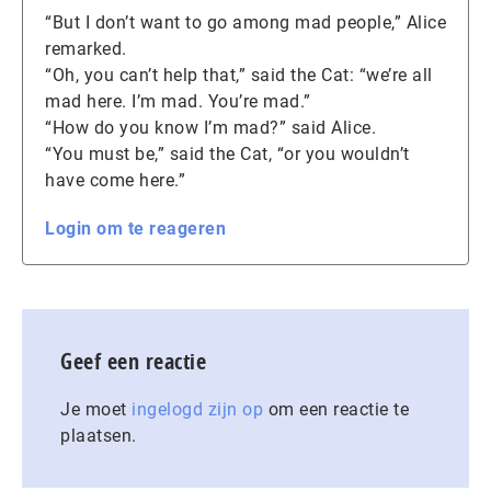
“But I don’t want to go among mad people,” Alice
remarked.
“Oh, you can’t help that,” said the Cat: “we’re all
mad here. I’m mad. You’re mad.”
“How do you know I’m mad?” said Alice.
“You must be,” said the Cat, “or you wouldn’t
have come here.”
Login om te reageren
Geef een reactie
Je moet
ingelogd zijn op
om een reactie te
plaatsen.