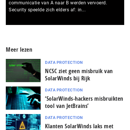
communicatie van A naar B werden vervoerd.
Security speelde zich elders af: in...
Meer persberichten
Meer lezen
DATA PROTECTION
NCSC ziet geen misbruik van
SolarWinds bij Rijk
DATA PROTECTION
‘SolarWinds-hackers misbruikten
tool van JetBrains’
DATA PROTECTION
Klanten SolarWinds laks met