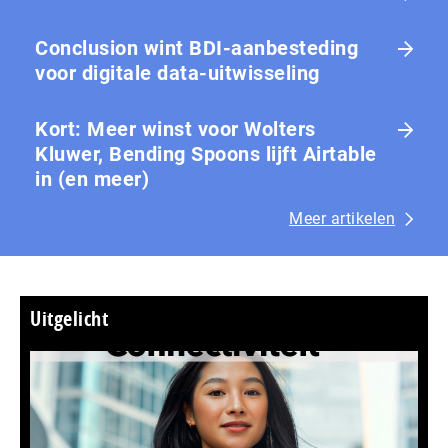
Conclusion wint BDI-aanbesteding
voor digitale data-uitwisseling
Kort: Meer winst voor Wolters
Kluwer, Bending Spoons lijft Airtable
in (en meer)
Meer artikelen
Uitgelicht