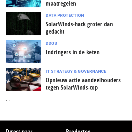
maatregelen
DATA PROTECTION
SolarWinds-hack groter dan
gedacht
DDOS
Indringers in de keten
IT STRATEGY & GOVERNANCE
Opnieuw actie aandeelhouders
tegen SolarWinds-top
...
Footer
Direct naar
Producten