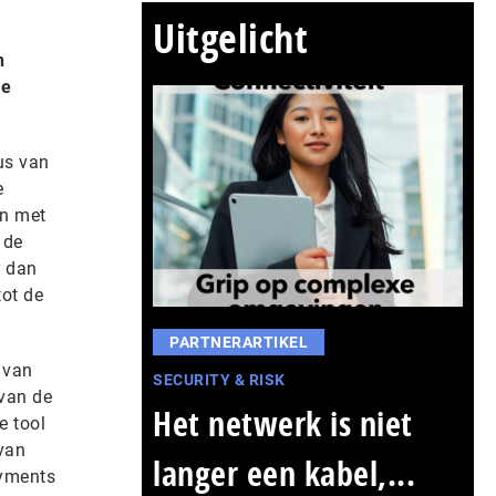
Uitgelicht
n
le
us van
e
en met
 de
r dan
tot de
PARTNERARTIKEL
 van
SECURITY & RISK
 van de
Het netwerk is niet
e tool
 van
langer een kabel,...
ayments