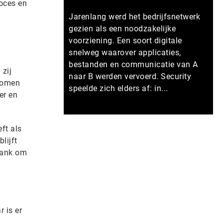
roces en
Jarenlang werd het bedrijfsnetwerk
gezien als een noodzakelijke
voorziening. Een soort digitale
snelweg waarover applicaties,
bestanden en communicatie van A
 zij
naar B werden vervoerd. Security
tromen
speelde zich elders af: in...
er en
Meer persberichten
ft als
lijft
bank om
r is er