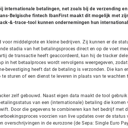
ij internationale betalingen, net zoals bij de verzending en
ans-Belgische fintech IbanFirst maakt dit mogelijk met zij
rack-&-trace-tool kunnen ondernemingen hun internationa
voor middelgrote en kleine bedrijven. Zij kunnen er de stat
ende stadia van het betalingsproces direct en op de voet me
tij de transactie heeft geaccordeerd, kan hij de tracker del
tap in het betaalproces wordt vervolgens weergegeven, zodat
me-bevestiging heeft dat de betaling is verzonden. Die kan e
te sturen of een dienst te leveren in plaats van te wachten 
acker zelf gebouwd. Naast eigen data maakt de tool gebruik
betalingsstatus van een (internationale) betaling die komen
wift. Door die gegevens te combineren kan het bedrijf met d
verboekingsproces voorzien van live updates over de status
en overschrijvingen in de eurozone (de Sepa: Single Euro P