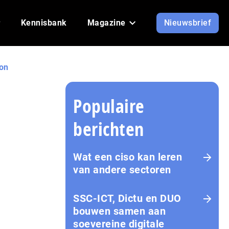
Kennisbank
Magazine
Nieuwsbrief
ion
Populaire
berichten
Wat een ciso kan leren
van andere sectoren
SSC-ICT, Dictu en DUO
bouwen samen aan
soevereine digitale