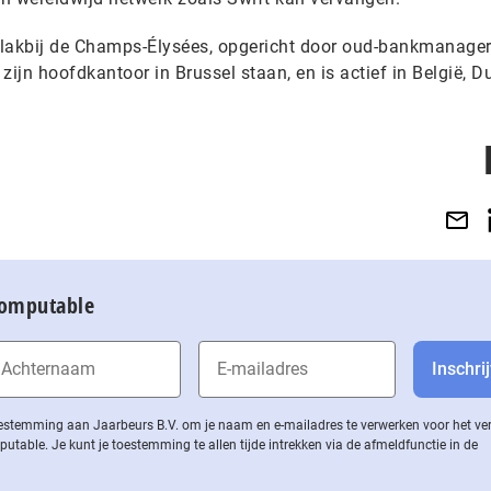
s, vlakbij de Champs-Élysées, opgericht door oud-bankmanage
ijn hoofdkantoor in Brussel staan, en is actief in België, Du
Computable
 toestemming aan Jaarbeurs B.V. om je naam en e-mailadres te verwerken voor het v
ble. Je kunt je toestemming te allen tijde intrekken via de af­meld­func­tie in de