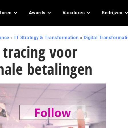
toren
Awards
Vacatures
Bedrijven
ance
»
IT Strategy & Transformation
»
Digital Transformat
 tracing voor
nale betalingen