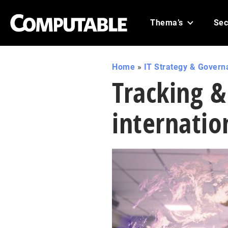
Thema’s
Sec
Home
»
IT Strategy & Govern
Tracking &
internatio