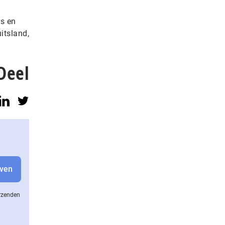
rs en
itsland,
Deel
erzenden