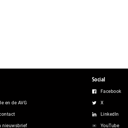
Social
Facebook
e en de AVG
X
contact
LinkedIn
n nieuwsbrief
YouTube