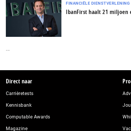
FINANCIËLE DIENSTVERLENING
IbanFirst haalt 21 miljoen
...
Footer
Direct naar
Pro
Carrièretests
Adv
Kennisbank
Jou
Computable Awards
Whi
Magazine
Vac