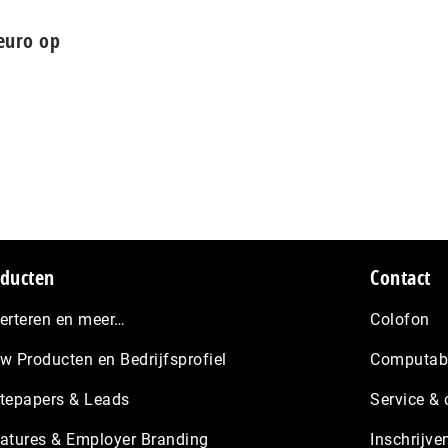
 euro op
ducten
Contact
erteren en meer…
Colofon
w Producten en Bedrijfsprofiel
Computabl
tepapers & Leads
Service & 
atures & Employer Branding
Inschrijve