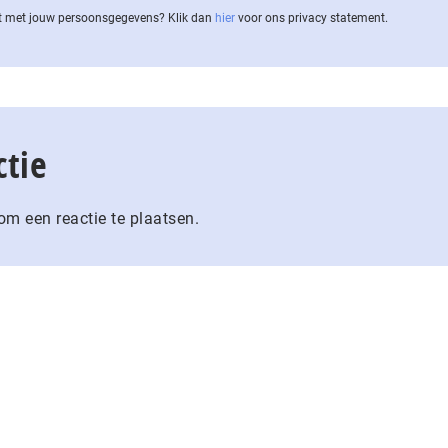
 met jouw per­soons­ge­ge­vens? Klik dan
hier
voor ons privacy statement.
ctie
m een reactie te plaatsen.