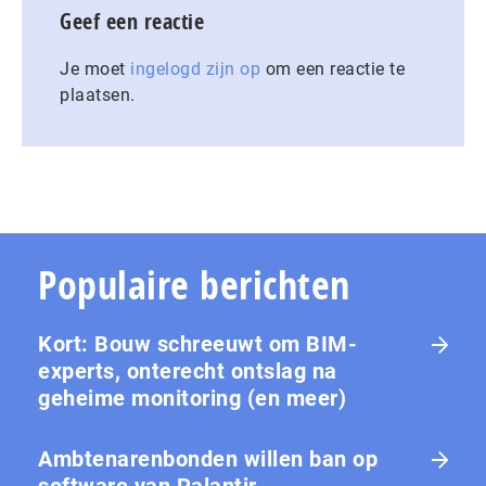
Geef een reactie
Je moet
ingelogd zijn op
om een reactie te
plaatsen.
Populaire berichten
Kort: Bouw schreeuwt om BIM-
experts, onterecht ontslag na
geheime monitoring (en meer)
Ambtenarenbonden willen ban op
software van Palantir