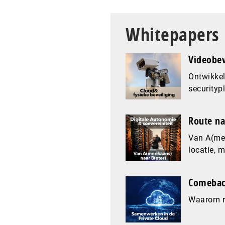
Whitepapers
Videobev
Ontwikkel
securityp
Route na
Van A(mer
locatie, 
Comeback
Waarom re