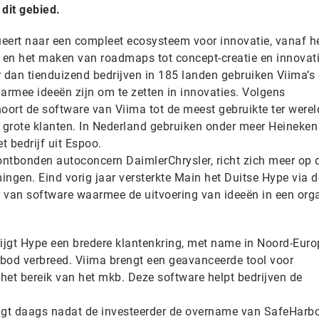
dit gebied.
ueert naar een compleet ecosysteem voor innovatie, vanaf h
s en het maken van
roadmaps
tot concept-creatie en innovati
 dan tienduizend bedrijven in 185 landen gebruiken
Viima’s
rmee ideeën zijn om te zetten in innovaties. Volgens
oort de software van
Viima
tot de meest gebruikte ter were
s grote klanten. In Nederland gebruiken onder meer Heineken
 bedrijf uit Espoo.
 ontbonden autoconcern DaimlerChrysler, richt zich meer op 
ngen. Eind vorig jaar versterkte Main het Duitse Hype via d
 van software waarmee de uitvoering van ideeën in een orga
jgt Hype een bredere klantenkring, met name in Noord-Euro
bod verbreed. Viima brengt een geavanceerde tool voor
t bereik van het mkb. Deze software helpt bedrijven de
gt daags nadat de investeerder de overname van SafeHarb