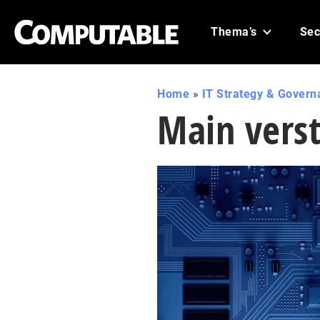
Thema’s
Sec
Home
»
IT Strategy & Govern
Main vers