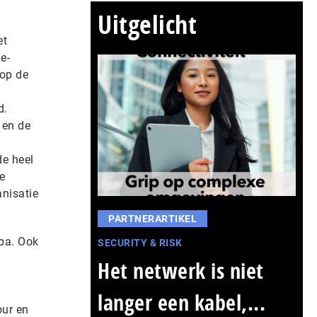
Uitgelicht
et
e-
op de
ld.
 en de
de heel
e
nisatie
PARTNERARTIKEL
pa. Ook
SECURITY & RISK
Het netwerk is niet
langer een kabel,...
our en