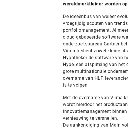
wereldmarktleider worden op 
De
ideeënbus
van weleer evol
vroegtijdig scouten van trend
portfoliomanagement.
Al meer
cloud
gebaseerde software waa
onderzoeksbureau Gartner beh
Viima
bedient zowel kleine al
Hypotheker de software van het
Hype, een afsplitsing van het
grote multinationale ondernemi
overname van HLP, leverancier
is te volgen.
Met de overname van Viima kri
wordt hierdoor het productaan
innovatiemanagement binnen he
vernieuwing te versnellen.
De aankondiging van Main vol