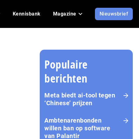
Kennisbank
Magazine
Nieuwsbrief
a
Populaire
berichten
Meta biedt ai-tool tegen
‘Chinese’ prijzen
Ambtenarenbonden
willen ban op software
van Palantir