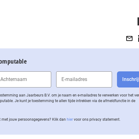
Computable
 toestemming aan Jaarbeurs B.V. om je naam en e-mailadres te verwerken voor het v
ble. Je kunt je toestemming te allen tijde intrekken via de af­meld­func­tie in de
 met jouw per­soons­ge­ge­vens? Klik dan
hier
voor ons privacy statement.