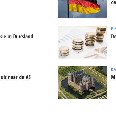
ov
FI
sie in Duitsland
De
DA
 uit naar de VS
Ma