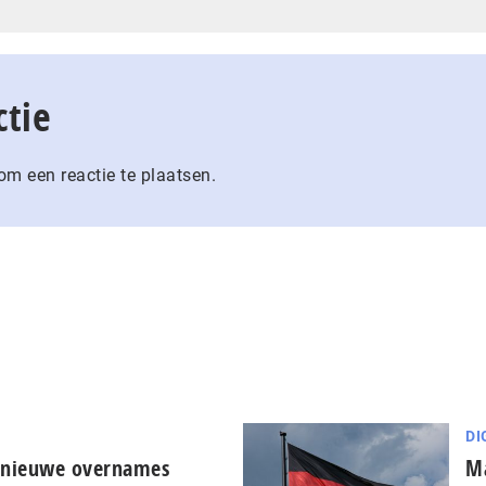
ctie
m een reactie te plaatsen.
DI
t nieuwe overnames
Ma