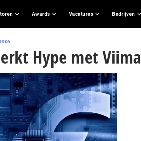
toren
Awards
Vacatures
Bedrijven
ance
terkt Hype met Viim