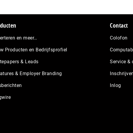
ducten
Contact
erteren en meer…
Colofon
w Producten en Bedrijfsprofiel
Computabl
tepapers & Leads
Service & 
atures & Employer Branding
Inschrijve
sberichten
Inlog
gwire