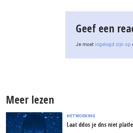
Geef een rea
Je moet
ingelogd zijn op
o
Meer lezen
NETWORKING
Laat ddos je dns niet platl