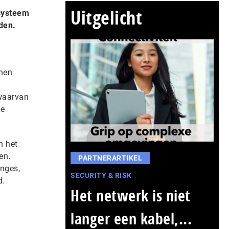
Uitgelicht
 systeem
den.
hen
p
 waarvan
de
n het
en.
PARTNERARTIKEL
anges,
SECURITY & RISK
d.
Het netwerk is niet
langer een kabel,...