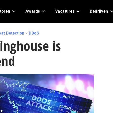
toren
Awards
Vacatures
Bedrijven
eat Detection
»
DDoS
inghouse is
end