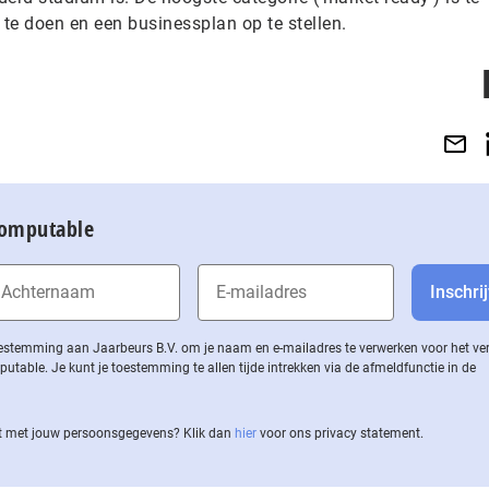
te doen en een businessplan op te stellen.
Computable
 toestemming aan Jaarbeurs B.V. om je naam en e-mailadres te verwerken voor het v
ble. Je kunt je toestemming te allen tijde intrekken via de af­meld­func­tie in de
 met jouw per­soons­ge­ge­vens? Klik dan
hier
voor ons privacy statement.