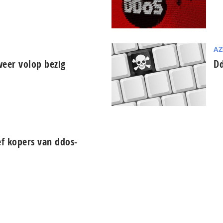
AZ
weer volop bezig
Dd
ef kopers van ddos-