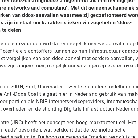
 het Ddos-clearinghouse aangemerkt als een belangrijke
ecure networks and computing’. Met dit gemeenschappelijk
rken van ddos-aanvallen waarmee zij geconfronteerd wor
 zijn in staat om karakteristieken via zogeheten ‘ddos-
 te delen.
emers gewaarschuwd dat er mogelijk nieuwe aanvallen op 
 Potentiële slachtoffers kunnen zo hun infrastructuur daaro
et vergelijken van een ddos-aanval met eerdere aanvallen,
house zijn opgenomen, mogelijk aanwijzingen opleveren over 
oor SIDN, Surf, Universiteit Twente en andere instellingen i
e Anti-Ddos Coalitie gaat hier in Nederland gebruik van mak
or partijen als NBIP, internetserviceproviders, internetexch
 overheden en de stichting Digitale Infrastructuur Nederlan
ntre (JRC) heeft het concept een hoog marktpotentieel. Het
h ready’ bevonden, wat betekent dat de technologische
erd stadium is. De hoogste categorie (‘market ready’) is te