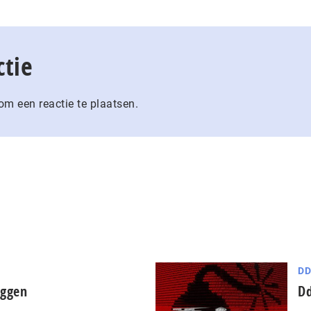
ctie
m een reactie te plaatsen.
D
eggen
Dd