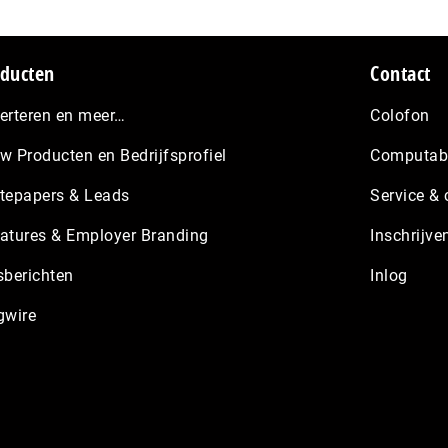
ducten
Contact
erteren en meer…
Colofon
w Producten en Bedrijfsprofiel
Computabl
tepapers & Leads
Service & 
atures & Employer Branding
Inschrijve
sberichten
Inlog
gwire