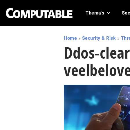
Thema’s
Sec
Home
»
Security & Risk
»
Thr
Ddos-clear
veelbelov