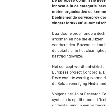
De Europese Commissie heeft
innovatie in de categorie 's
meten organisaties de kenme
Deelnemende serviceproviders
vingerafdrukken’ automatisch
Daardoor worden andere deeln
afkomen en hoe die eruitzien.
voorbereiden. Bovendien kan h
de details al in het clearing
bestrijdingswijze.
Het concept wordt ontwikkeld d
Europese project Concordia. D
Deze coalitie wordt gevormd do
de Betaalvereniging Nederland,
Volgens het Joint Research Ce
systeem is op dit moment ‘tec
ondersteuning in een vergevord