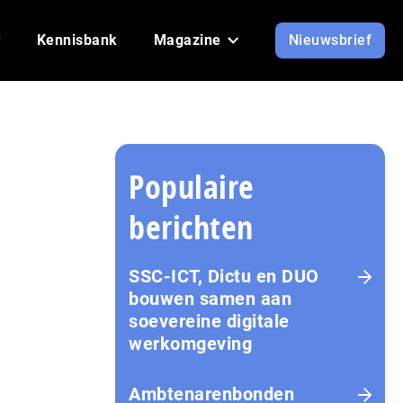
Kennisbank
Magazine
Nieuwsbrief
Populaire
berichten
SSC-ICT, Dictu en DUO
bouwen samen aan
soevereine digitale
werkomgeving
Ambtenarenbonden