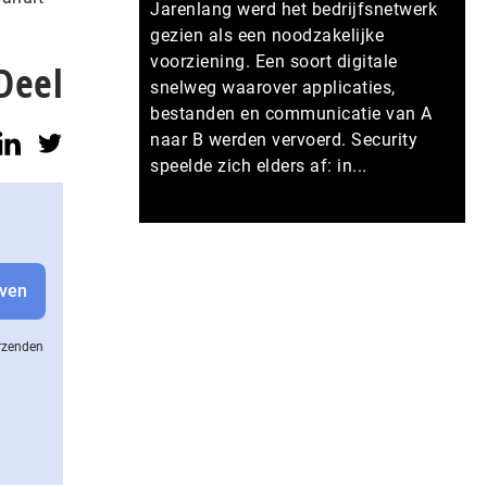
Jarenlang werd het bedrijfsnetwerk
gezien als een noodzakelijke
voorziening. Een soort digitale
Deel
snelweg waarover applicaties,
bestanden en communicatie van A
naar B werden vervoerd. Security
speelde zich elders af: in...
Meer persberichten
erzenden