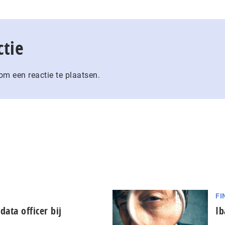
ctie
m een reactie te plaatsen.
FI
data officer bij
Ib