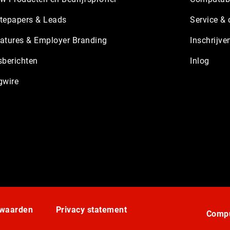
tepapers & Leads
Service & 
atures & Employer Branding
Inschrijve
sberichten
Inlog
gwire
rwaarden
Privacy statement
Compu