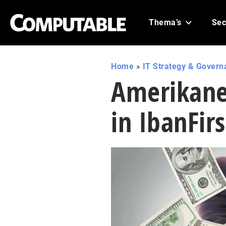
Thema’s
Sec
Home
»
IT Strategy & Govern
Amerikane
in IbanFirs