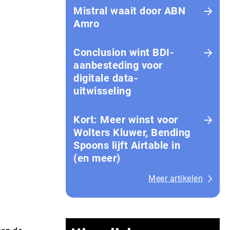
Mistral waait door ABN
Amro
Conclusion wint BDI-
aanbesteding voor
digitale data-
uitwisseling
Kort: Meer winst voor
Wolters Kluwer, Bending
Spoons lijft Airtable in
(en meer)
Meer artikelen