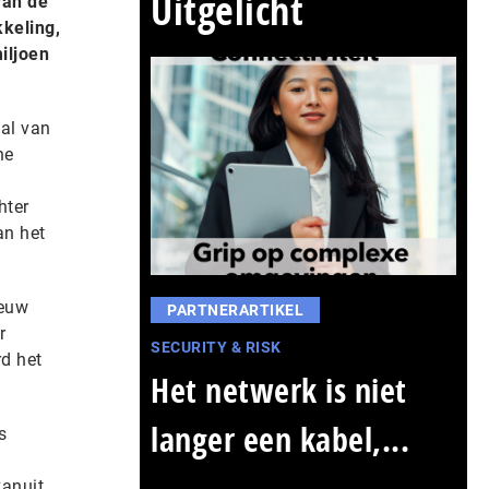
Uitgelicht
van de
kkeling,
iljoen
tal van
he
hter
an het
ieuw
PARTNERARTIKEL
r
SECURITY & RISK
d het
Het netwerk is niet
langer een kabel,...
s
vanuit