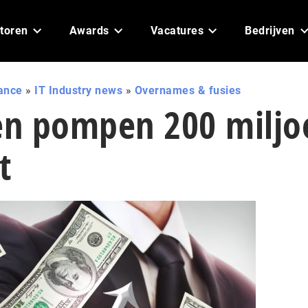
toren
Awards
Vacatures
Bedrijven
ance
»
IT Industry news
»
Overnames & fusies
n pompen 200 miljo
t