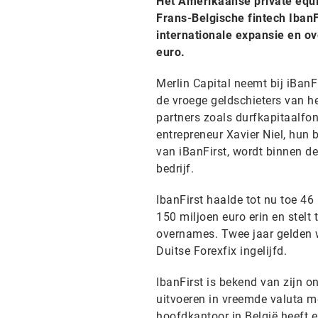
Het Amerikaanse private equi
Frans-Belgische fintech IbanF
internationale expansie en o
euro.
Merlin Capital neemt bij iBan
de vroege geldschieters van he
partners zoals durfkapitaalfon
entrepreneur Xavier Niel, hun 
van iBanFirst, wordt binnen 
bedrijf.
IbanFirst haalde tot nu toe 46
150 miljoen euro erin en stelt t
overnames. Twee jaar gelden
Duitse Forexfix ingelijfd.
IbanFirst is bekend van zijn o
uitvoeren in vreemde valuta me
hoofdkantoor in België heeft 