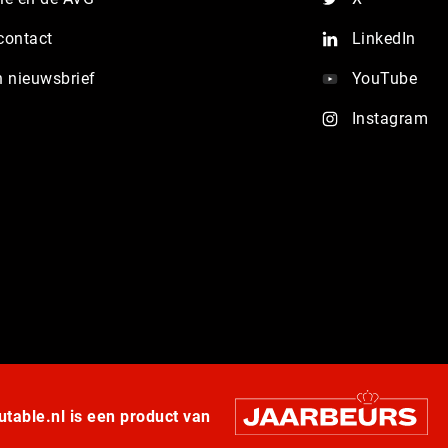
contact
LinkedIn
n nieuwsbrief
YouTube
Instagram
table.nl is een product van