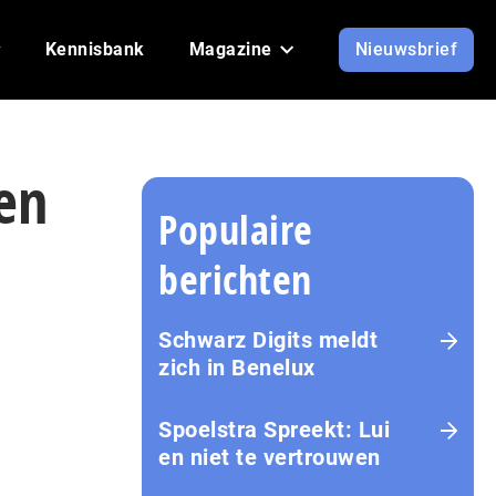
Kennisbank
Magazine
Nieuwsbrief
en
Populaire
berichten
Schwarz Digits meldt
zich in Benelux
Spoelstra Spreekt: Lui
en niet te vertrouwen