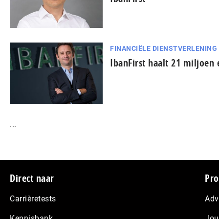
FINANCIËLE DIENSTVERLENING
IbanFirst haalt 21 miljoen
...
Footer
Direct naar
Pro
Carrièretests
Adv
Kennisbank
Jou