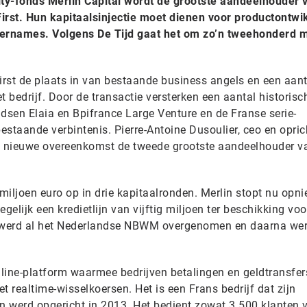
ty-fonds Merlin Capital wordt de grootste aandeelhouder 
irst. Hun kapitaalsinjectie moet dienen voor productontwi
vernames. Volgens De Tijd gaat het om zo’n tweehonderd m
First de plaats in van bestaande business angels en een aan
t bedrijf. Door de transactie versterken een aantal historisc
dsen Elaia en Bpifrance Large Venture en de Franse serie-
bestaande verbintenis. Pierre-Antoine Dusoulier, ceo en opric
de nieuwe overeenkomst de tweede grootste aandeelhouder v
 miljoen euro op in drie kapitaalronden. Merlin stopt nu opn
egelijk een kredietlijn van vijftig miljoen ter beschikking voo
 werd al het Nederlandse NBWM overgenomen en daarna wer
nline-platform waarmee bedrijven betalingen en geldtransfer
t realtime-wisselkoersen. Het is een Frans bedrijf dat zijn
en werd opgericht in 2013. Het bedient zowat 3.500 klanten 