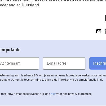
Nederland en Duitsland.
Computable
 toestemming aan Jaarbeurs B.V. om je naam en e-mailadres te verwerken voor het v
ble. Je kunt je toestemming te allen tijde intrekken via de af­meld­func­tie in de
 met jouw per­soons­ge­ge­vens? Klik dan
hier
voor ons privacy statement.