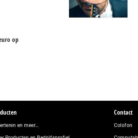
 euro op
ducten
Contact
erteren en meer…
Colofon
w Producten en Bedrijfsprofiel
Computabl