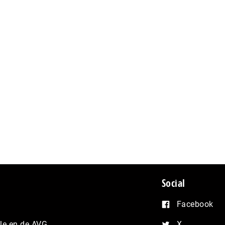
Social
Facebook
e en de AVG
X