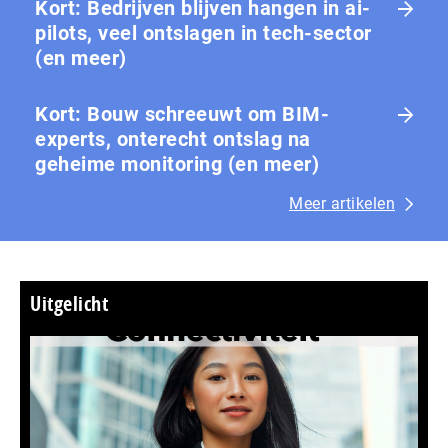
Kort: Bedrijven blijven hangen in ai-
pilots, veel ontslagen in tech-sector
(en meer)
Kort: Bouw schreeuwt om BIM-
experts, onterecht ontslag na
geheime monitoring (en meer)
Meer artikelen
Uitgelicht