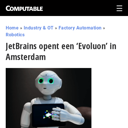
Home
»
Industry & OT
»
Factory Automation
»
Robotics
JetBrains opent een ‘Evoluon’ in
Amsterdam