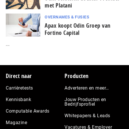
met Platani
OVERNAMES & FUSIES
Apax koopt Odin Groep van
Fortino Capital
...
Footer
Direct naar
Producten
Carrièretests
Adverteren en meer…
Kennisbank
Jouw Producten en
Bedrijfsprofiel
Computable Awards
Whitepapers & Leads
Magazine
Vacatures & Employer