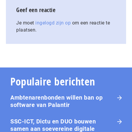
Geef een reactie
Je moet
ingelogd zijn op
om een reactie te
plaatsen.
Populaire berichten
Ambtenarenbonden willen ban op
software van Palantir
SSC-ICT, Dictu en DUO bouwen
samen aan soevereine digitale