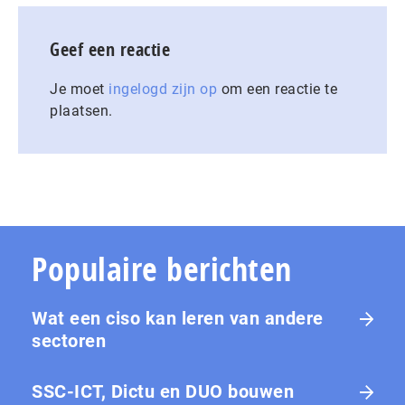
Geef een reactie
Je moet
ingelogd zijn op
om een reactie te
plaatsen.
Populaire berichten
Wat een ciso kan leren van andere
sectoren
SSC-ICT, Dictu en DUO bouwen