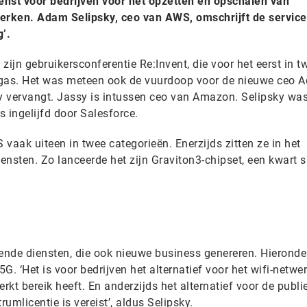
st voor bedrijven voor het opzetten en opschalen van
werken. Adam Selipsky, ceo van AWS, omschrijft de service
’.
jn gebruikersconferentie Re:Invent, die voor het eerst in t
egas. Het was meteen ook de vuurdoop voor de nieuwe ceo 
sy vervangt. Jassy is intussen ceo van Amazon. Selipsky was
s ingelijfd door Salesforce.
vaak uiteen in twee categorieën. Enerzijds zitten ze in het
nsten. Zo lanceerde het zijn Graviton3-chipset, een kwart s
nde diensten, die ook nieuwe business genereren. Hieronde
. ‘Het is voor bedrijven het alternatief voor het wifi-netwer
rkt bereik heeft. En anderzijds het alternatief voor de publi
umlicentie is vereist’, aldus Selipsky.