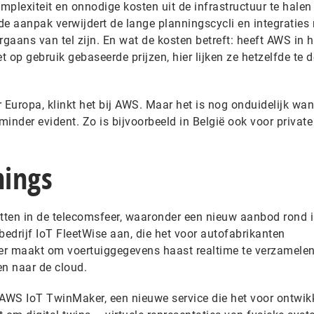
plexiteit en onnodige kosten uit de infrastructuur te halen 
de aanpak verwijdert de lange planningscycli en integraties
rgaans van tel zijn. En wat de kosten betreft: heeft AWS in h
 op gebruik gebaseerde prijzen, hier lijken ze hetzelfde te 
Europa, klinkt het bij AWS. Maar het is nog onduidelijk wa
r minder evident. Zo is bijvoorbeeld in België ook voor privat
hings
ten in de telecomsfeer, waaronder een nieuw aanbod rond i
 bedrijf IoT FleetWise aan, die het voor autofabrikanten
ter maakt om voertuiggegevens haast realtime te verzamelen
en naar de cloud.
k AWS IoT TwinMaker, een nieuwe service die het voor ontwik