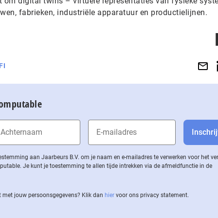
 om digital twins – virtuele representaties van fysieke sys
en, fabrieken, industriële apparatuur en productielijnen.
FI
Computable
 toestemming aan Jaarbeurs B.V. om je naam en e-mailadres te verwerken voor het v
ble. Je kunt je toestemming te allen tijde intrekken via de af­meld­func­tie in de
 met jouw per­soons­ge­ge­vens? Klik dan
hier
voor ons privacy statement.