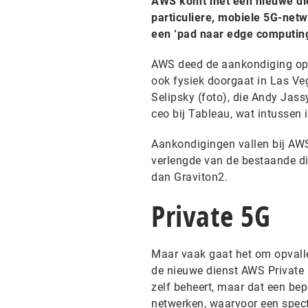
AWS komt met een nieuwe dien
particuliere, mobiele 5G-net
een ‘pad naar edge computing
AWS deed de aankondiging op zi
ook fysiek doorgaat in Las V
Selipsky (foto), die Andy Jas
ceo bij Tableau, wat intussen i
Aankondigingen vallen bij AWS 
verlengde van de bestaande die
dan Graviton2.
Private 5G
Maar vaak gaat het om opvalle
de nieuwe dienst AWS Private 5G
zelf beheert, maar dat een bepe
netwerken, waarvoor een spectr