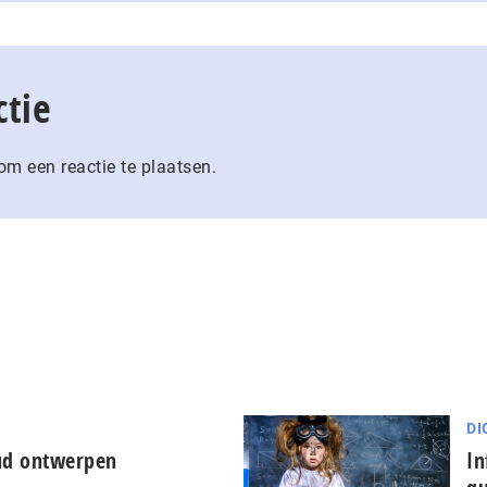
ctie
m een reactie te plaatsen.
DI
oud ontwerpen
In