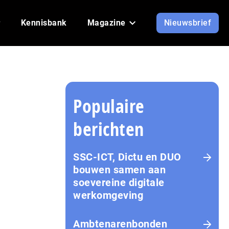
Kennisbank
Magazine
Nieuwsbrief
Populaire
berichten
SSC-ICT, Dictu en DUO
bouwen samen aan
soevereine digitale
werkomgeving
Ambtenarenbonden