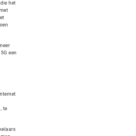
die het
 met
et
doen
nneer
e 5G een
nternet
, te
kelaars