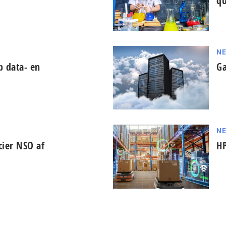
q
NE
p data- en
Ga
N
cier NSO af
HP