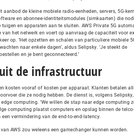
it aanbod de kleine mobiele radio-eenheden, servers, 5G-ker
ftware en abonnee-identiteitsmodules (simkaarten) die nodi
e tuigen en apparaten aan te sluiten. AWS Private 5G automa
e van het netwerk en voert op aanvraag de capaciteit voor ex
eer op. ‘Het opzetten en schalen van particuliere mobiele 5
chten naar enkele dagen’, aldus Selipsky. ‘Je steekt de
oestellen en je bent geconnecteerd.’
uit de infrastructuur
en kosten vooraf of kosten per apparaat. Klanten betalen al
oorvoer die ze nodig hebben. De dienst is, volgens Selipsky,
an edge computing. ‘We willen de stap naar edge computing z
dge computing plaatst computers en opslag binnen de telco
in een vermindering van de end-to-end-latency.
d van AWS zou weleens een gamechanger kunnen worden.