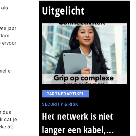
Uitgelicht
 als
wee jaar
Adam
 ervoor
neller
PARTNERARTIKEL
SECURITY & RISK
r dus
Het netwerk is niet
k dat je
langer een kabel,...
eke 5G-