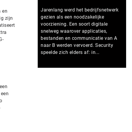
Jarenlang werd het bedrijfsnetwerk
n en
gezien als een noodzakelijke
g zijn
voorziening. Een soort digitale
tiseert
snelweg waarover applicaties,
tra
bestanden en communicatie van A
G-
naar B werden vervoerd. Security
speelde zich elders af: in...
Meer persberichten
leen
 een
o
-