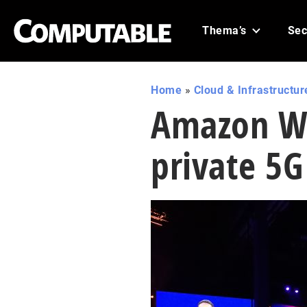
Thema’s
Sec
Home
»
Cloud & Infrastructur
Amazon We
private 5G